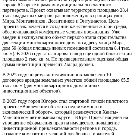
городе Югорске в рамках муниципального частного
партнерства. Проект охватывает территорию площадью 28,4
тыс. квадратных метров, расположенную в границах улиц
Мира, Монтажников, Десантников и Энтузиастов. Цель
проекта заключается в создании качественной жилой среды,
обеспечивающей комфортные условия проживания. Уже
введен в эксплуатацию объект первого этапа строительства –
две секции многоквартирного дома по адресу улица Мира,
дом 59 (общая площадь жилых помещений составила 8,4 тыс.
кв. м). В 2026 году запланирован ввод еще одной блок-секции
площадью 2 тыс. кв. м. По предварительным оценкам общая
сумма инвестиций превысит 2 млрд рублей.
В 2025 году по результатам аукционов заключено 10
договоров аренды земельных участков общей площадью 65,5
тыс. кв. м (для многоквартирного дома и иных
инвестиционных объектов).
В 2025 году город Югорск стал стартовой точкой пилотного
проекта «Вовлечение объектов недвижимости в
экономический оборот», который реализуется в Ханты-
Мансийском автономном округе – Югре. Проект нацелен на
упрощение оформления прав на имущество, повышение
инвестиционной привлекательности региона и города,
создание комфортных условий для бизнеса и жителей,