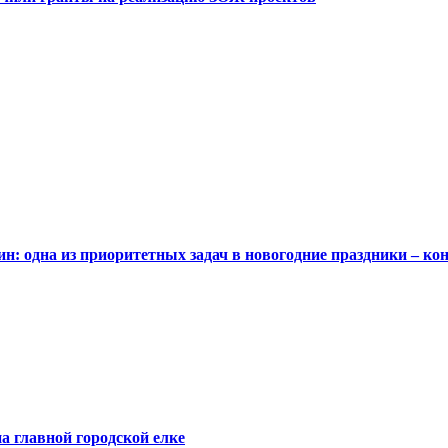
н: одна из приоритетных задач в новогодние праздники – к
на главной городской елке