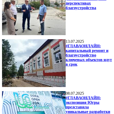
перспективах
благоустройства
13.07.2025
#ГЛАВАОНЛАЙН:
капитальный ремонт и
благоустройство
ключевых объектов идут
в срок
08.07.2025
#ГЛАВАОНЛАЙН:
экспозиция Югры
представила
уникальные разработки