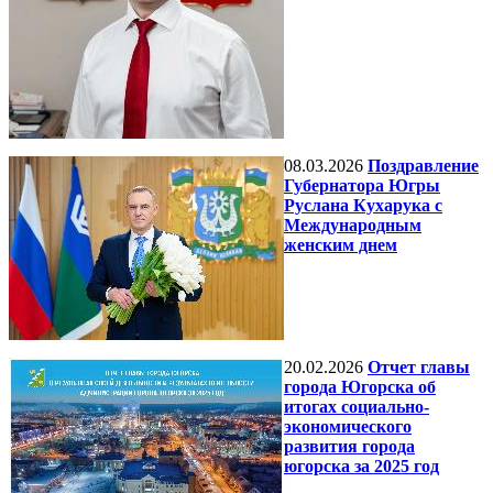
08.03.2026
Поздравление
Губернатора Югры
Руслана Кухарука с
Международным
женским днем
20.02.2026
Отчет главы
города Югорска об
итогах социально-
экономического
развития города
югорска за 2025 год