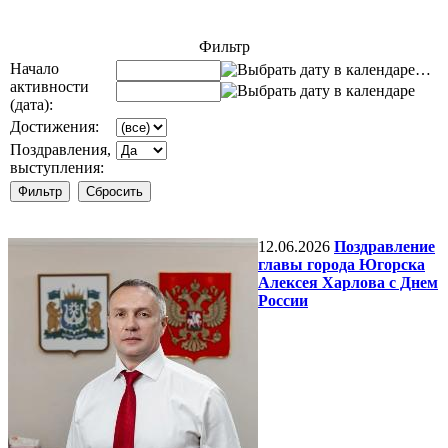
Фильтр
Начало
…
активности
(дата):
Достижения:
Поздравления,
выступления:
12.06.2026
Поздравление
главы города Югорска
Алексея Харлова с Днем
России