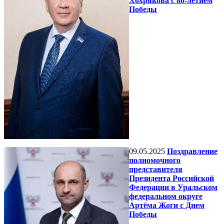
Хохрякова с 80-летием
Победы
09.05.2025
Поздравление
полномочного
представителя
Президента Российской
Федерации в Уральском
федеральном округе
Артёма Жоги с Днем
Победы