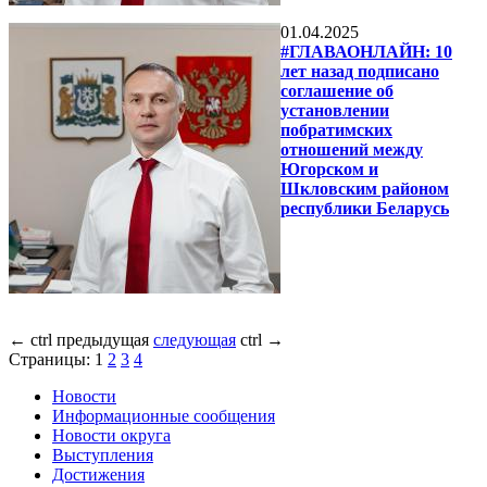
01.04.2025
#ГЛАВАОНЛАЙН: 10
лет назад подписано
соглашение об
установлении
побратимских
отношений между
Югорском и
Шкловским районом
республики Беларусь
←
ctrl
предыдущая
следующая
ctrl
→
Страницы:
1
2
3
4
Новости
Информационные сообщения
Новости округа
Выступления
Достижения