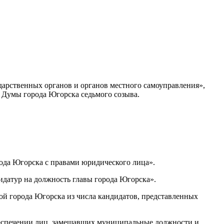
дарственных органов и органов местного самоуправления»,
 Думы города Югорска седьмого созыва.
ода Югорска с правами юридического лица».
идатур на должность главы города Югорска».
ой города Югорска из числа кандидатов, представленных
беспечении лиц, замещавших муниципальные должности и