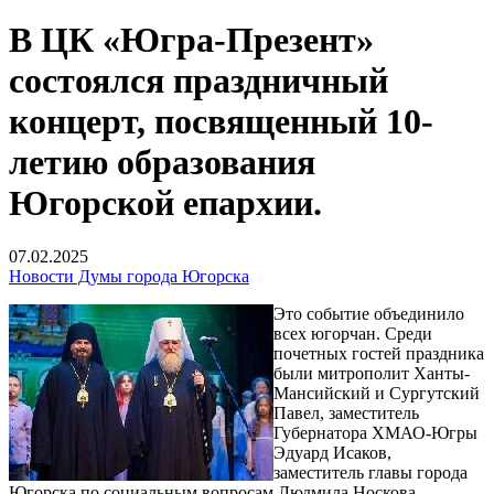
В ЦК «Югра-Презент»
состоялся праздничный
концерт, посвященный 10-
летию образования
Югорской епархии.
07.02.2025
Новости Думы города Югорска
Это событие объединило
всех югорчан. Среди
почетных гостей праздника
были митрополит Ханты-
Мансийский и Сургутский
Павел, заместитель
Губернатора ХМАО-Югры
Эдуард Исаков,
заместитель главы города
Югорска по социальным вопросам Людмила Носкова,