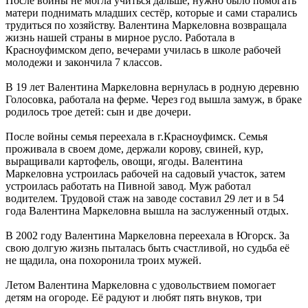
После войны не могла учиться дальше, нужно было помогать
матери поднимать младших сестёр, которые и сами старались
трудиться по хозяйству. Валентина Маркеловна возвращала
жизнь нашей страны в мирное русло. Работала в
Красноуфимском депо, вечерами училась в школе рабочей
молодежи и закончила 7 классов.
В 19 лет Валентина Маркеловна вернулась в родную деревню
Голосовка, работала на ферме. Через год вышла замуж, в браке
родилось трое детей: сын и две дочери.
После войны семья переехала в г.Красноуфимск. Семья
проживала в своем доме, держали корову, свиней, кур,
выращивали картофель, овощи, ягоды. Валентина
Маркеловна устроилась рабочей на садовый участок, затем
устроилась работать на Пивной завод. Муж работал
водителем. Трудовой стаж на заводе составил 29 лет и в 54
года Валентина Маркеловна вышла на заслуженный отдых.
В 2002 году Валентина Маркеловна переехала в Югорск. За
свою долгую жизнь пыталась быть счастливой, но судьба её
не щадила, она похоронила троих мужей.
Летом Валентина Маркеловна с удовольствием помогает
детям на огороде. Её радуют и любят пять внуков, три