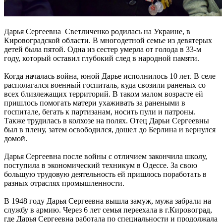
Дарья Сергеевна Светличенко родилась на Украине, в
Кировоградской области. В многодетной семье из девятерых
детей была пятой. Одна из сестер умерла от голода в 33-м
году, который оставил глубокий след в народной памяти.
Когда началась война, юной Дарье исполнилось 10 лет. В селе
располагался военный госпиталь, куда свозили раненых со
всех близлежащих территорий. В таком малом возрасте ей
пришлось помогать матери ухаживать за ранеными в
госпитале, бегать к партизанам, носить пули и патроны.
Также трудилась в колхозе на полях. Отец Дарьи Сергеевны
был в плену, затем освободился, дошел до Берлина и вернулся
домой.
Дарья Сергеевна после войны с отличием закончила школу,
поступила в экономический техникум в Одессе. За свою
большую трудовую деятельность ей пришлось поработать в
разных отраслях промышленности.
В 1948 году Дарья Сергеевна вышла замуж, мужа забрали на
службу в армию. Через 6 лет семья переехала в г.Кировоград,
где Дарья Сергеевна работала по специальности и продолжала