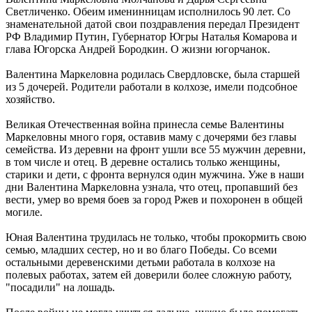
Светличенко. Обеим именинницам исполнилось 90 лет. Со
знаменательной датой свои поздравления передал Президент
РФ Владимир Путин, Губернатор Югры Наталья Комарова и
глава Югорска Андрей Бородкин. О жизни югорчанок.
Валентина Маркеловна родилась Свердловске, была старшей
из 5 дочерей. Родители работали в колхозе, имели подсобное
хозяйство.
Великая Отечественная война принесла семье Валентины
Маркеловны много горя, оставив маму с дочерями без главы
семейства. Из деревни на фронт ушли все 55 мужчин деревни,
в том числе и отец. В деревне остались только женщины,
старики и дети, с фронта вернулся один мужчина. Уже в наши
дни Валентина Маркеловна узнала, что отец, пропавший без
вести, умер во время боев за город Ржев и похоронен в общей
могиле.
Юная Валентина трудилась не только, чтобы прокормить свою
семью, младших сестер, но и во благо Победы. Со всеми
остальными деревенскими детьми работала в колхозе на
полевых работах, затем ей доверили более сложную работу,
"посадили" на лошадь.