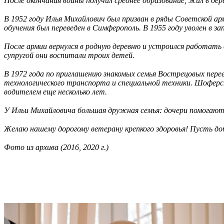
После окончания войны получил среднее образование, жил в де
⠀
В 1952 году Илья Михайлович был призван в ряды Советской ар
обучения был переведен в Симферополь. В 1955 году уволен в зап
⠀
После армии вернулся в родную деревню и устроился работать 
супругой они воспитали троих детей.
⠀
В 1972 года по приглашению знакомых семья Вострецовых пере
технологического транспорта и специальной техники. Шоферск
водителем еще несколько лет.
⠀
У Ильи Михайловича большая дружная семья: дочери помогают 
⠀
Желаю нашему дорогому ветерану крепкого здоровья! Пусть доб
⠀
Фото из архива (2016, 2020 г.)