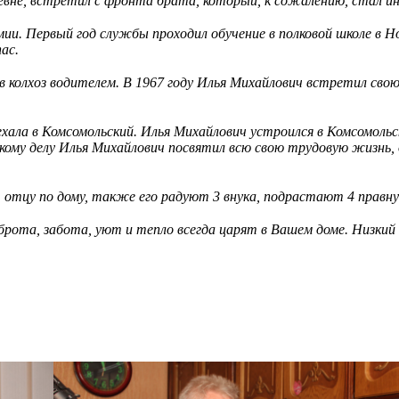
ревне, встретил с фронта брата, который, к сожалению, стал и
мии. Первый год службы проходил обучение в полковой школе в Н
ас.
в колхоз водителем. В 1967 году Илья Михайлович встретил сво
ехала в Комсомольский. Илья Михайлович устроился в Комсомоль
ому делу Илья Михайлович посвятил всю свою трудовую жизнь, 
отцу по дому, также его радуют 3 внука, подрастают 4 правну
рота, забота, уют и тепло всегда царят в Вашем доме. Низкий п