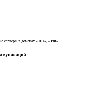
е серверы в доменах «.RU», «.РФ».
коммуникаций