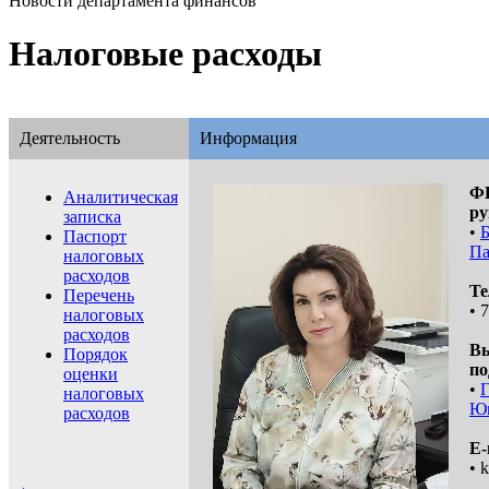
Новости департамента финансов
Налоговые расходы
Деятельность
Информация
Ф
Аналитическая
ру
записка
•
Паспорт
Па
налоговых
расходов
Те
Перечень
• 
налоговых
расходов
В
Порядок
по
оценки
•
Г
налоговых
Юг
расходов
E-
• 