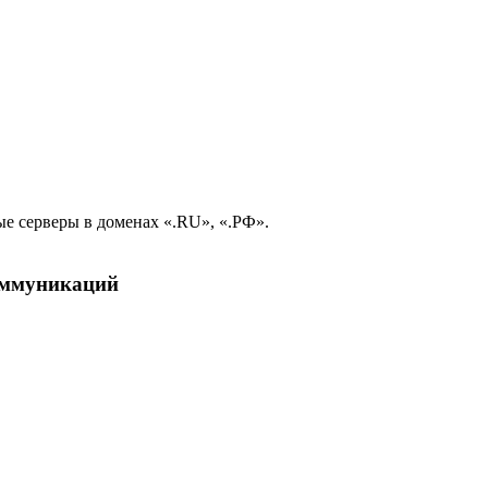
е серверы в доменах «.RU», «.РФ».
коммуникаций