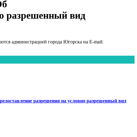
Об
но разрешенный вид
тся администрацией города Югорска на E-mail:
редоставление разрешения на условно разрешенный вид