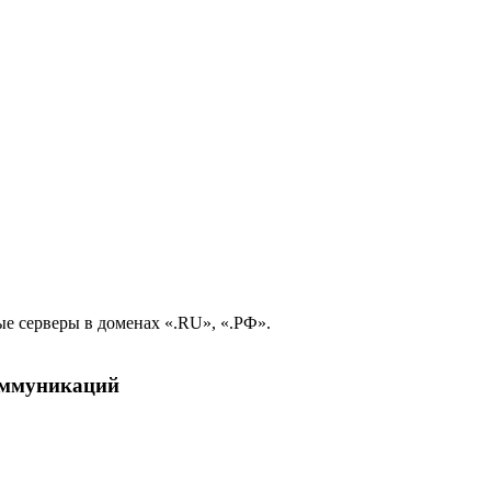
е серверы в доменах «.RU», «.РФ».
коммуникаций