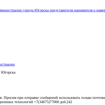
инистрации города Югорска представителя нанимателя о наме
нистрации
а Югорска
в. Просим при отправке сообщений использовать только почтовы
ционных технологий +7(34675)77000 доб.242