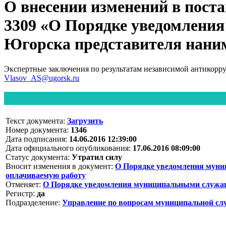
О внесении изменений в пост
3309 «О Порядке уведомлени
Югорска представителя нани
Экспертные заключения по результатам независимой антикорр
Vlasov_AS@ugorsk.ru
Текст документа:
Загрузить
Номер документа:
1346
Дата подписания:
14.06.2016 12:39:00
Дата официального опубликования:
17.06.2016 08:09:00
Статус документа:
Утратил силу
Вносит изменения в документ:
О Порядке уведомления муни
оплачиваемую работу
Отменяет:
О Порядке уведомления муниципальными служащ
Регистр:
да
Подразделение:
Управление по вопросам муниципальной слу