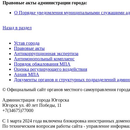
Правовые акты администрации города:
О Порядке уведомления муниципальными служащими адм
Назад в раздел
Устав города
Правовые акты
Антикоррупционная экспертиза
Антимонопольный комплаенс
Порядок обжалования МПА
Оценка регулирующего воздействия
Архив МПА
Документы органов и структурных подразделений адми
© Официальный сайт органов местного самоуправления город
Администрация города Югорска
Югорск ул. 40 лет Победы, 11
+7(34675)77000
С 1 марта 2024 года включена блокировка иностранных домено
По техническим вопросам работы сайта - управление информа