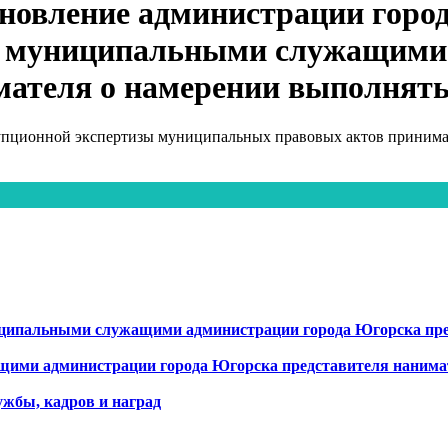
ановление администрации город
я муниципальными служащими
мателя о намерении выполнят
упционной экспертизы муниципальных правовых актов принимаю
ципальными служащими администрации города Югорска пре
ими администрации города Югорска представителя нанимат
жбы, кадров и наград