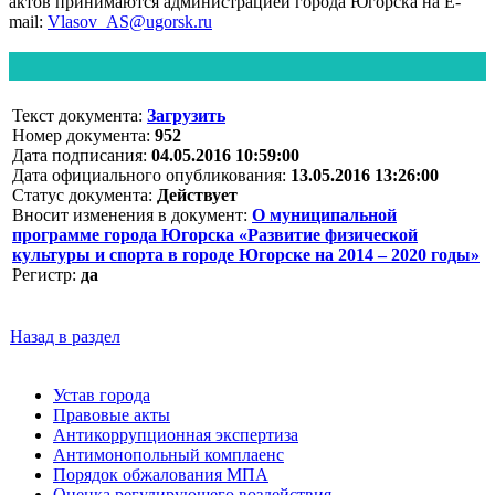
актов принимаются администрацией города Югорска на E-
mail:
Vlasov_AS@ugorsk.ru
Текст документа:
Загрузить
Номер документа:
952
Дата подписания:
04.05.2016 10:59:00
Дата официального опубликования:
13.05.2016 13:26:00
Статус документа:
Действует
Вносит изменения в документ:
О муниципальной
программе города Югорска «Развитие физической
культуры и спорта в городе Югорске на 2014 – 2020 годы»
Регистр:
да
Назад в раздел
Устав города
Правовые акты
Антикоррупционная экспертиза
Антимонопольный комплаенс
Порядок обжалования МПА
Оценка регулирующего воздействия