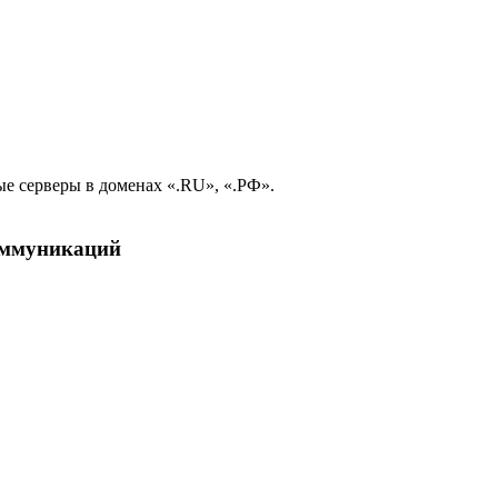
е серверы в доменах «.RU», «.РФ».
коммуникаций