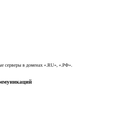
е серверы в доменах «.RU», «.РФ».
коммуникаций