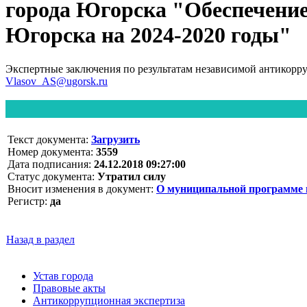
города Югорска "Обеспечени
Югорска на 2024-2020 годы"
Экспертные заключения по результатам независимой антикорр
Vlasov_AS@ugorsk.ru
Текст документа:
Загрузить
Номер документа:
3559
Дата подписания:
24.12.2018 09:27:00
Статус документа:
Утратил силу
Вносит изменения в документ:
О муниципальной программе 
Регистр:
да
Назад в раздел
Устав города
Правовые акты
Антикоррупционная экспертиза