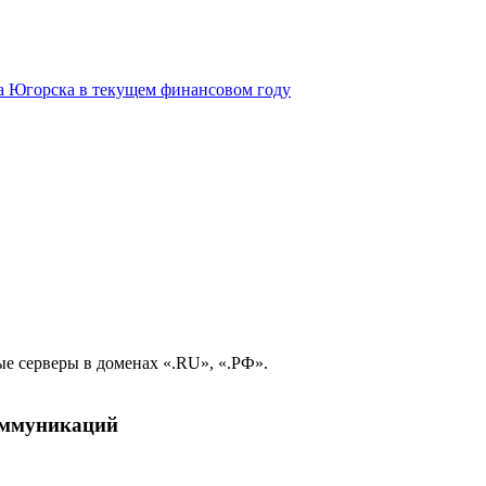
да Югорска в текущем финансовом году
е серверы в доменах «.RU», «.РФ».
коммуникаций