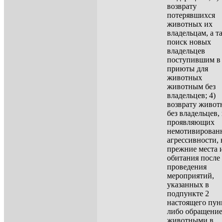
возврату
потерявшихся
животных их
владельцам, а т
поиск новых
владельцев
поступившим в
приюты для
животных
животным без
владельцев; 4)
возврату живо
без владельцев,
проявляющих
немотивирован
агрессивности, 
прежние места 
обитания после
проведения
мероприятий,
указанных в
подпункте 2
настоящего пун
либо обращение
животными в