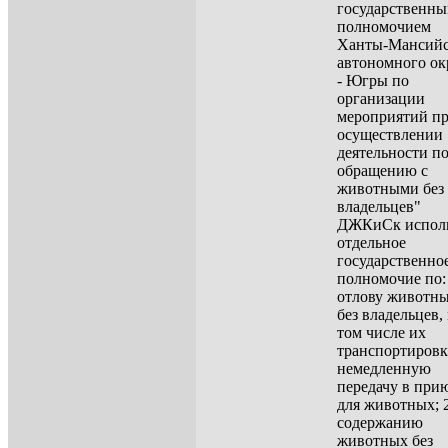
государственн
полномочием
Ханты-Мансийс
автономного ок
- Югры по
организации
мероприятий п
осуществлении
деятельности п
обращению с
животными без
владельцев"
ДЖКиСк испол
отдельное
государственно
полномочие по:
отлову животн
без владельцев,
том числе их
транспортировк
немедленную
передачу в при
для животных; 
содержанию
животных без