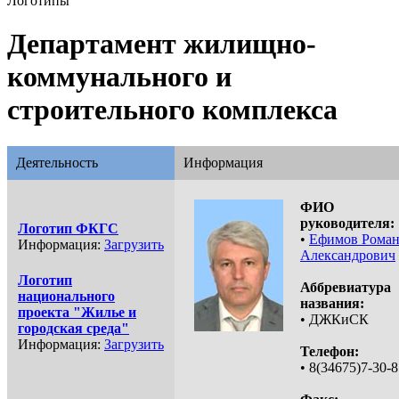
Логотипы
Департамент жилищно-
коммунального и
строительного комплекса
Деятельность
Информация
ФИО
руководителя:
Логотип ФКГС
•
Ефимов Рома
Информация:
Загрузить
Александрович
Логотип
Аббревиатура
национального
названия:
проекта "Жилье и
• ДЖКиСК
городская среда"
Информация:
Загрузить
Телефон:
• 8(34675)7-30-