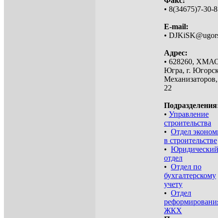
Факс:
• 8(34675)7-30-
E-mail:
• DJKiSK@ugors
Адрес:
• 628260, ХМАО
Югра, г. Югорск
Механизаторов,
22
Подразделения
•
Управление
строительства
•
Отдел эконом
в строительстве
•
Юридически
отдел
•
Отдел по
бухгалтерскому
учету
•
Отдел
реформировани
ЖКХ