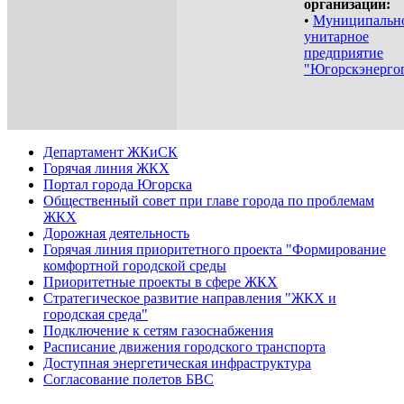
организации:
•
Муниципальн
унитарное
предприятие
"Югорскэнергог
Департамент ЖКиСК
Горячая линия ЖКХ
Портал города Югорска
Общественный совет при главе города по проблемам
ЖКХ
Дорожная деятельность
Горячая линия приоритетного проекта "Формирование
комфортной городской среды
Приоритетные проекты в сфере ЖКХ
Стратегическое развитие направления "ЖКХ и
городская среда"
Подключение к сетям газоснабжения
Расписание движения городского транспорта
Доступная энергетическая инфраструктура
Согласование полетов БВС