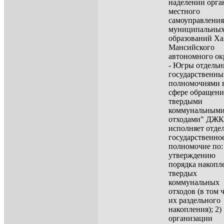
наделении орга
местного
самоуправления
муниципальны
образований Ха
Мансийского
автономного ок
- Югры отдель
государственн
полномочиями 
сфере обращени
твердыми
коммунальным
отходами" ДЖ
исполняет отде
государственно
полномочие по:
утверждению
порядка накопл
твердых
коммунальных
отходов (в том 
их раздельного
накопления); 2)
организации