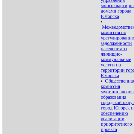
управления
многоквартирн
домами города
Югорска
•
Межведомстве
комиссия по
урегулировани
задолженности
населения за
жилищно-
коммунальные
услуги на
территории гор
Югорска
•
Общественна
комиссия
муниципальног
образования
городской окру
город Югорск п
обеспечению
реализации
приоритетного
проекта