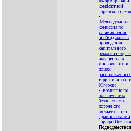
«Формировани
комфортной
городской сред
•
Межведомстве
комиссия по
установлению
необходимости
проведения
капитального
ремонта общего
имущества в
многоквартирн
домах,
расположенных
территории гор
Югорска
•
Комиссия по
обеспечению
безопасности
дорожного
движения при
администрации
города Югорска
Подведомстве