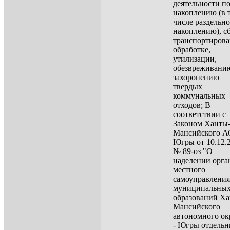
деятельности п
накоплению (в 
числе раздельн
накоплению), сб
транспортиров
обработке,
утилизации,
обезвреживани
захоронению
твердых
коммунальных
отходов; В
соответствии с
Законом Ханты
Мансийского А
Югры от 10.12.
№ 89-оз "О
наделении орга
местного
самоуправления
муниципальны
образований Ха
Мансийского
автономного ок
- Югры отдель