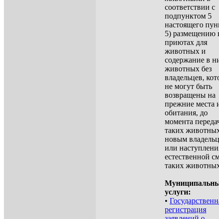
соответствии с
подпунктом 5
настоящего пун
5) размещению 
приютах для
животных и
содержание в н
животных без
владельцев, ко
не могут быть
возвращены на
прежние места 
обитания, до
момента переда
таких животны
новым владель
или наступлени
естественной с
таких животных
Муниципальн
услуги:
•
Государственн
регистрация
заявлений о