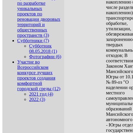
накоплению 
по разработке
числе разде
уникальных
накоплению),
проектов по
транспортир
реновации дворовых
обработке,
территорий и
утилизации,
общественных
обезврежива
пространств (3)
захоронению
Субботники (7)
твердых
Субботник
коммунальн
08.05.2018 (1)
отходов; В
Фотографии (6)
соответствии
Участие во
Законом Хан
Всероссийском
Мансийского
конкурсе лучших
Югры от 10.
проектов создания
№ 89-оз "О
комфортной
наделении о
городской среды (12)
местного
2021 год (4)
самоуправле
2022 (3)
муниципаль
образований
Мансийског
автономного
- Югры отде
государстве