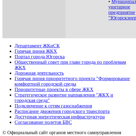
•
Муниципал
унитарное
предприятие
"Югорскэнер
Департамент ЖКиСК
Горячая линия ЖКХ
Портал города Югорска
Общественный совет при главе города по проблемам
ЖКХ
Дорожная деятельность
Горячая линия приоритетного проекта "Формирование
комфортной городской среды
Приоритетные проекты в сфере ЖКХ
Стратегическое развитие направления "ЖКХ и
городская среда"
Подключение к сетям газоснабжения
Расписание движения городского транспорта
Доступная энергетическая инфраструктура
Согласование полетов БВС
© Официальный сайт органов местного самоуправления