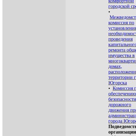
комфортной
городской с
•
Межведомст
комиссия по
установлени
необходимос
проведения
капитальног
ремонта общ
имущества в
многокварт
домах,
расположенн
территории 
Югорска
•
Комиссия 
обеспечению
безопасност
дорожного
движения пр
администра
города Югор
Подведомст
организации