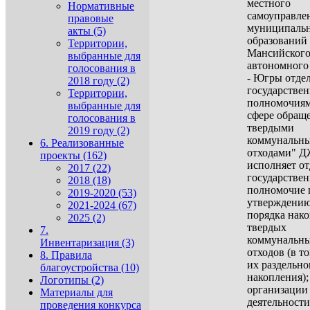
местного
Нормативные
самоуправле
правовые
муниципаль
акты (5)
образований
Территории,
Мансийског
выбранные для
автономного
голосования в
- Югры отде
2018 году (2)
государстве
Территории,
полномочиям
выбранные для
сфере обращ
голосования в
твердыми
2019 году (2)
коммунальн
6. Реализованные
отходами" 
проекты (162)
исполняет от
2017 (22)
государстве
2018 (18)
полномочие п
2019-2020 (53)
утверждени
2021-2024 (67)
порядка нак
2025 (2)
твердых
7.
коммунальн
Инвентаризация (3)
отходов (в т
8. Правила
их раздельно
благоустройства (10)
накопления);
Логотипы (2)
организации
Материалы для
деятельности
проведения конкурса