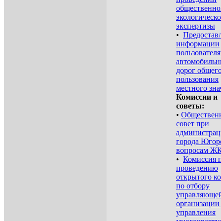
общественно
экологическ
экспертизы
•
Предостав
информации
пользовател
автомобиль
дорог общег
пользования
местного зна
Комиссии и
советы:
•
Обществен
совет при
администра
города Югор
вопросам Ж
•
Комиссия 
проведению
открытого к
по отбору
управляюще
организации
управления