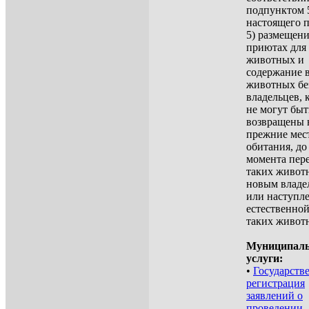
подпунктом 
настоящего п
5) размещен
приютах для
животных и
содержание 
животных бе
владельцев, 
не могут быт
возвращены 
прежние мес
обитания, до
момента пер
таких живот
новым владе
или наступл
естественной
таких живот
Муниципал
услуги:
•
Государств
регистрация
заявлений о
проведении