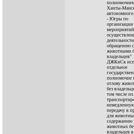
полномочие
Ханты-Манс
автономного
- Югры по
организации
мероприятий
осуществлен
деятельности
обращению с
животными б
владельцев"
ДЖКиСк исп
отдельное
государстве
полномочие п
отлову живо
без владельце
том числе их
транспортир
немедленну
передачу в 
для животных
содержанию
животных бе
владельцев в