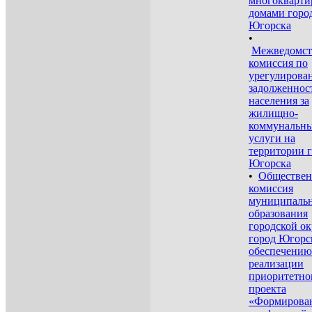
многокварт
домами горо
Югорска
•
Межведомст
комиссия по
урегулирова
задолженнос
населения за
жилищно-
коммунальн
услуги на
территории 
Югорска
•
Обществен
комиссия
муниципаль
образования
городской ок
город Югорс
обеспечению
реализации
приоритетно
проекта
«Формирова