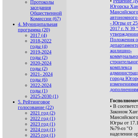
•
Решение Ду
Протоколы
Югорска Ха
заседания
Мансийског
Общественной
автономного
Комиссии (67)
- Югры от 25
4. Муниципальная
2017 г. N 39 
программа (20)
утверждении
2017 (4)
Положения о
2018-2022
департамент
годы (4)
жилищно-
2019-2024
коммунально
годы (2)
строительно
2020-2024
комплекса
годы (2)
администра
2021- 2024
города Югорс
годы (6)
изменениями
2022-2024
дополнениям
годы (1)
2025-2030 (1)
Госполномо
5. Рейтинговое
• В соответс
голосование (22)
Законом Хан
2021 год (2)
Мансийского
2022 год (1)
Югры от 17.1
2023 год (1)
№79-оз "О
2024 год (1)
наделении о
2025 год (1)