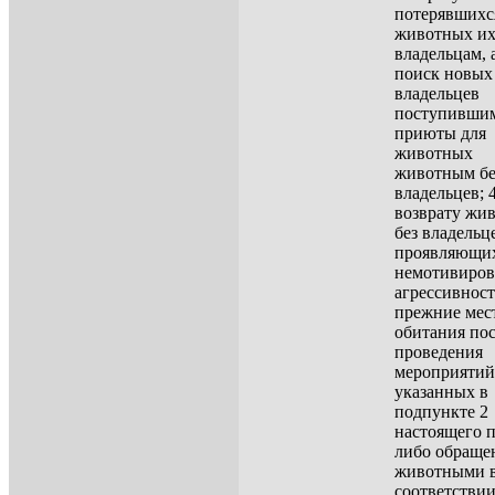
потерявшихс
животных и
владельцам, 
поиск новых
владельцев
поступивши
приюты для
животных
животным бе
владельцев; 4
возврату жи
без владельце
проявляющи
немотивиро
агрессивност
прежние мес
обитания по
проведения
мероприятий
указанных в
подпункте 2
настоящего п
либо обраще
животными 
соответствии