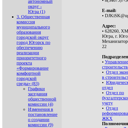
• 8(34675)7-3
автономный
округ -
E-mail:
Югра (1)
• DJKiSK@ug
3. Общественная
комиссия
Адрес:
муниципального
• 628260, Х
образования
Югра, г. Югор
городской округ
Механизаторо
город Югорск по
22
обеспечению
реализации
Подразделен
приоритетного
•
Управлени
проекта
строительств
«Формирование
•
Отдел эко
комфортной
в строительс
городской
•
Юридичес
среды» (83)
отдел
Графики
•
Отдел по
заседания
бухгалтерск
общественной
учету
комиссии (4)
•
Отдел
Изменения в
реформиров
постановление
ЖКХ
о создании
Полномочия
комиссии (9)