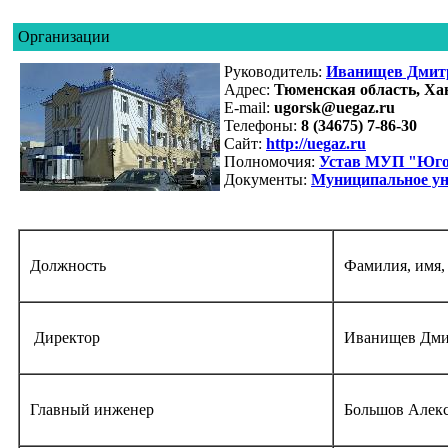
Организации
Руководитель:
Иванищев Дмитр
Адрес:
Тюменская область, Хан
E-mail:
ugorsk@uegaz.ru
Телефоны:
8 (34675) 7-86-30
Сайт:
http://uegaz.ru
Полномочия:
Устав МУП "Юго
Документы:
Муниципальное ун
Должность
Фамилия, имя,
Директор
Иванищев Дми
Главный инженер
Большов Алекс