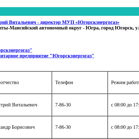
ий Витальевич - директор МУП «Югорскэнергогаз»
ты-Мансийский автономный округ - Югра, город Югорск, ул
рскэнергогаз"
итарное предприятие "Югорскэнергогаз"
 отчество
Телефон
Режим рабо
трий Витальевич
7-86-30
с 08:00 до 17
андр Борисович
7-86-30
с 08:00 до 17