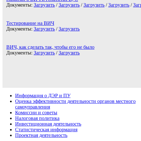
Документы:
Загрузить
/
Загрузить
/
Загрузить
/
Загрузить
/
Заг
Тестирование на ВИЧ
Документы:
Загрузить
/
Загрузить
ВИЧ, как сделать так, чтобы его не было
Документы:
Загрузить
/
Загрузить
Информация о ДЭР и ПУ
Оценка эффективности деятельности органов местного
самоуправления
Комиссии и советы
Налоговая политика
Инвестиционная деятельность
Статистическая информация
Проектная деятельность