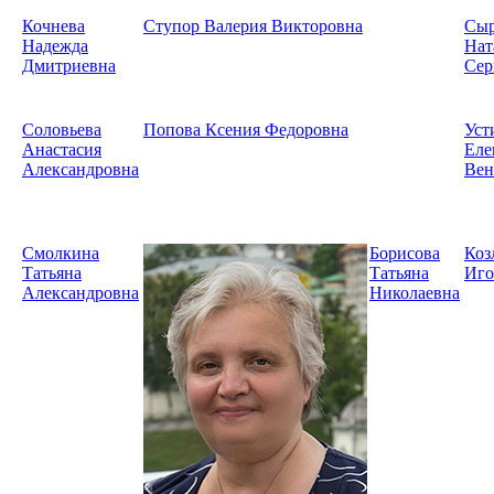
Кочнева
Ступор Валерия Викторовна
Сыр
Надежда
Нат
Дмитриевна
Сер
Соловьева
Попова Ксения Федоровна
Уст
Анастасия
Еле
Александровна
Вен
Смолкина
Борисова
Коз
Татьяна
Татьяна
Иго
Александровна
Николаевна