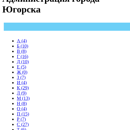
Югорска
А (4)
Б (10)
В (8)
Г (16)
Д (10)
Е (5)
Ж (0)
З (7)
И (4)
К (29)
Л (9)
М (13)
Н (8)
О (4)
П (15)
Р (7)
С (27)
Т (6)