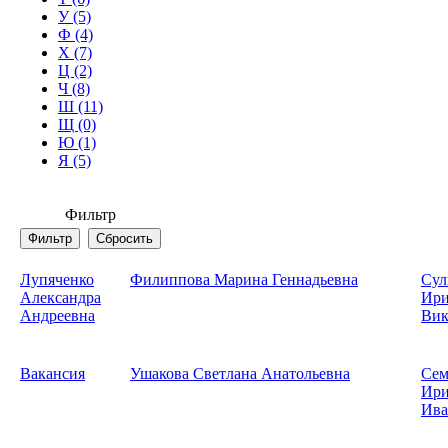
У (5)
Ф (4)
Х (7)
Ц (2)
Ч (8)
Ш (11)
Щ (0)
Ю (1)
Я (5)
Фильтр
Лупяченко
Филиппова Марина Геннадьевна
Сул
Александра
Ири
Андреевна
Вик
Вакансия
Ушакова Светлана Анатольевна
Сем
Ири
Ива