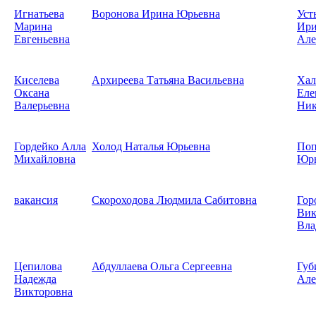
Игнатьева
Воронова Ирина Юрьевна
Уст
Марина
Ири
Евгеньевна
Але
Киселева
Архиреева Татьяна Васильевна
Хал
Оксана
Еле
Валерьевна
Ник
Гордейко Алла
Холод Наталья Юрьевна
Поп
Михайловна
Юрь
вакансия
Скороходова Людмила Сабитовна
Гор
Вик
Вла
Цепилова
Абдуллаева Ольга Сергеевна
Губ
Надежда
Але
Викторовна