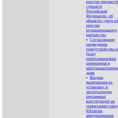
реестре имущест
субъекта
Российской
Федерации, об
объектах учета из
реестра
муниципального
имущества
•
Согласование
проведения
переустройства и
(или)
перепланировки
помещения в
многоквартирно
доме
•
Выдача
разрешения на
установку и
эксплуатацию
рекламных
конструкций на
территории горо
Югорска,
аннулирование