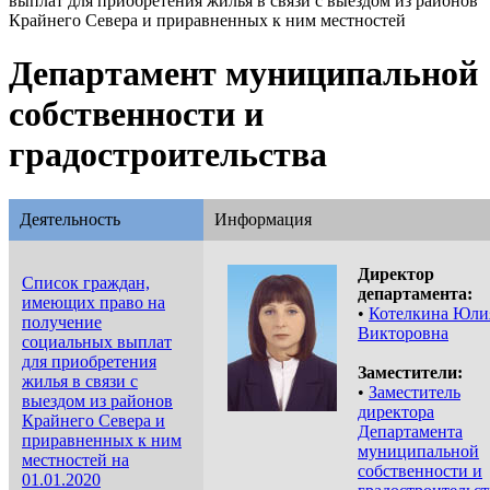
выплат для приобретения жилья в связи с выездом из районов
Крайнего Севера и приравненных к ним местностей
Департамент муниципальной
собственности и
градостроительства
Деятельность
Информация
Директор
Список граждан,
департамента:
имеющих право на
•
Котелкина Юли
получение
Викторовна
социальных выплат
для приобретения
Заместители:
жилья в связи с
•
Заместитель
выездом из районов
директора
Крайнего Севера и
Департамента
приравненных к ним
муниципальной
местностей на
собственности и
01.01.2020