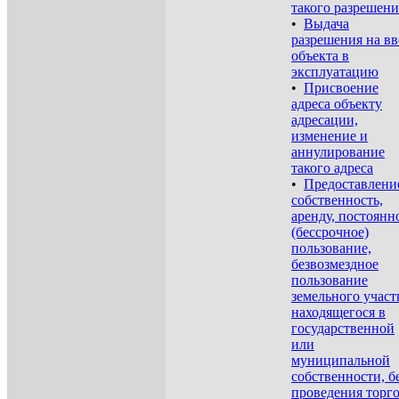
такого разрешени
•
Выдача
разрешения на вв
объекта в
эксплуатацию
•
Присвоение
адреса объекту
адресации,
изменение и
аннулирование
такого адреса
•
Предоставлени
собственность,
аренду, постоянн
(бессрочное)
пользование,
безвозмездное
пользование
земельного участ
находящегося в
государственной
или
муниципальной
собственности, б
проведения торг