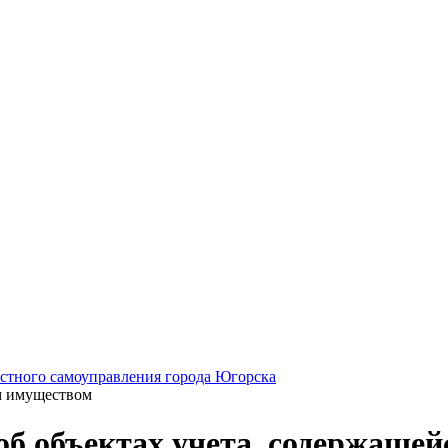
стного самоуправления города Югорска
м имуществом
б объектах учета, содержащей