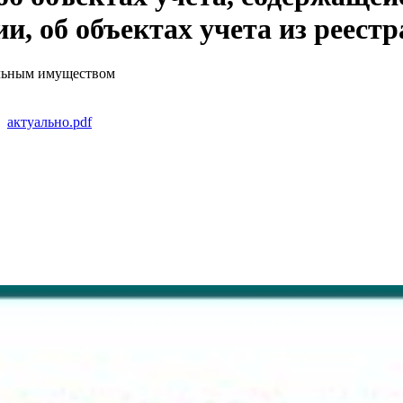
и, об объектах учета из реес
льным имуществом
актуально.pdf