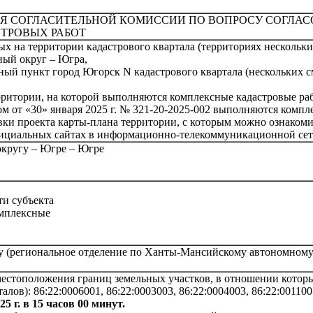
ИЯ СОГЛАСИТЕЛЬНОЙ КОМИССИИ ПО ВОПРОСУ СОГЛА
ТРОВЫХ РАБОТ
 на территории кадастрового квартала (территориях нескольки
ый округ – Югра,
ый пункт город Югорск N кадастрового квартала (нескольких с
ритории, на которой выполняются комплексные кадастровые ра
м от «30» января 2025 г. № 321-20-2025-002 выполняются компл
ки проекта карты-плана территории, с которым можно ознакомит
 официальных сайтах в информационно-телекоммуникационной се
округу – Югре – Югре
ти субъекта
омплексные
у (региональное отделение по Ханты-Мансийскому автономному
местоположения границ земельных участков, в отношении котор
ов): 86:22:0006001, 86:22:0003003, 86:22:0004003, 86:22:0011001
25 г. в 15 часов 00 минут.