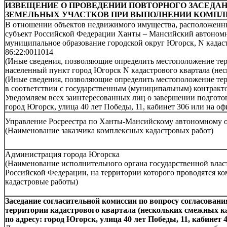
ИЗВЕЩЕНИЕ О ПРОВЕДЕНИИ ПОВТОРНОГО ЗАСЕДА
ЗЕМЕЛЬНЫХ УЧАСТКОВ ПРИ ВЫПОЛНЕНИИ КОМПЛ
В отношении объектов недвижимого имущества, расположенных
субъект Российской Федерации Ханты – Мансийский автономн
муниципальное образование городской округ Югорск, N кадастр
86:22:0011014
(Иные сведения, позволяющие определить местоположение тер
населенный пункт город Югорск N кадастрового квартала (нес
(Иные сведения, позволяющие определить местоположение тер
в соответствии с государственным (муниципальным) кон
Уведомляем всех заинтересованных лиц о завершении подготов
город Югорск, улица 40 лет Победы, 11, кабинет 306 или на
Управление Росреестра по Ханты-Мансийскому автономному 
(Наименование заказчика комплексных кадастровых работ)
Администрация города Югорска
(Наименование исполнительного органа государственной влас
Российской Федерации, на территории которого проводятся к
кадастровые работы)
Заседание согласительной комиссии по вопросу согласова
территории кадастрового квартала (нескольких смежных кадас
по адресу: город Югорск, улица 40 лет Победы, 11, кабинет