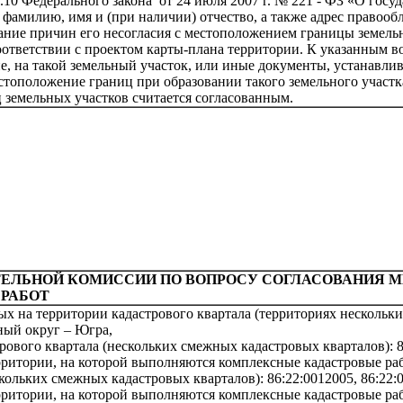
.10 Федерального закона от 24 июля 2007 г. № 221 - ФЗ «О гос
 фамилию, имя и (при наличии) отчество, а также адрес правообл
ание причин его несогласия с местоположением границы земельн
 соответствии с проектом карты-плана территории. К указанным
, на такой земельный участок, или иные документы, устанавли
стоположение границ при образовании такого земельного участк
 земельных участков считается согласованным.
ТЕЛЬНОЙ КОМИССИИ ПО ВОПРОСУ СОГЛАСОВАНИЯ 
РАБОТ
 на территории кадастрового квартала (территориях нескольки
ый округ – Югра,
ового квартала (нескольких смежных кадастровых кварталов): 8
ритории, на которой выполняются комплексные кадастровые ра
скольких смежных кадастровых кварталов):
86:22:0012005, 86:22:
ритории, на которой выполняются комплексные кадастровые ра