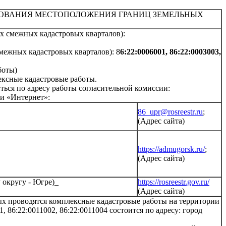
СОВАНИЯ МЕСТОПОЛОЖЕНИЯ ГРАНИЦ ЗЕМЕЛЬНЫХ
х смежных кадастровых кварталов):
межных кадастровых кварталов): 8
6:22:0006001, 86:22:0003003,
боты)
ексные кадастровые работы.
ься по адресу работы согласительной комиссии:
ти «Интернет»:
86_upr@rosreestr.ru
;
(Адрес сайта)
https://admugorsk.ru/
;
(Адрес сайта)
 округу - Югре)_
https://rosreestr.gov.ru/
(Адрес сайта)
ых проводятся комплексные кадастровые работы на территории
, 86:22:0011002, 86:22:0011004 состоится по адресу: город