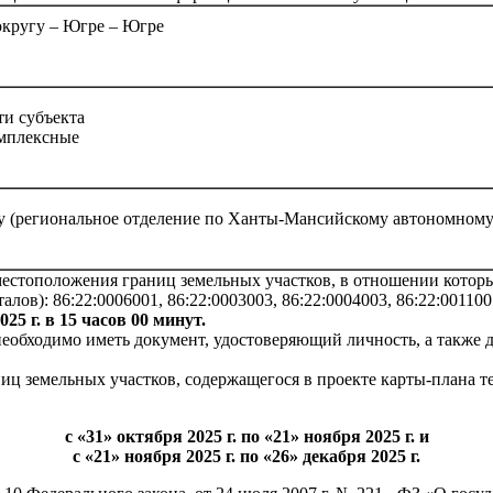
округу – Югре – Югре
ти субъекта
омплексные
у (региональное отделение по Ханты-Мансийскому автономному
местоположения границ земельных участков, в отношении котор
ов): 86:22:0006001, 86:22:0003003, 86:22:0004003, 86:22:0011001
25 г. в 15 часов 00 минут.
 необходимо иметь документ, удостоверяющий личность, а также
ц земельных участков, содержащегося в проекте карты-плана т
с «31» октября 2025 г. по «21» ноября 2025 г. и
с «21» ноября 2025 г. по «26» декабря 2025 г.