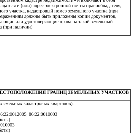
ударственном кадастре недвижимости» и включают в себя
адателя и (или) адрес электронной почты правообладателя,
ого участка, кадастровый номер земельного участка (при
 возражениям должны быть приложены копии документов,
вающие или удостоверяющие права на такой земельный
а (при наличии),
МЕСТОПОЛОЖЕНИЯ ГРАНИЦ ЗЕМЕЛЬНЫХ УЧАСТКОВ
х смежных кадастровых кварталов):
6:22:0012005,
86:22:0010003
боты)
0010003
боты)