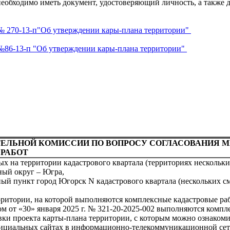
 необходимо иметь документ, удостоверяющий личность, а такж
№ 270-13-п"Об утверждении кары-плана территории"
№86-13-п "Об утверждении кары-плана территории"
ТЕЛЬНОЙ КОМИССИИ ПО ВОПРОСУ СОГЛАСОВАНИЯ 
РАБОТ
 на территории кадастрового квартала (территориях нескольки
ый округ – Югра,
й пункт город Югорск N кадастрового квартала (нескольких сме
ритории, на которой выполняются комплексные кадастровые ра
м от «30» января 2025 г. № 321-20-2025-002 выполняются компл
ки проекта карты-плана территории, с которым можно ознакомит
 официальных сайтах в информационно-телекоммуникационной се