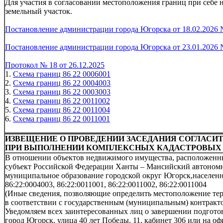
Для участия в согласовании местоположения границ при себе
земельный участок.
Постановление администрации города Югорска от 18.02.2026 
Постановление администрации города Югорска от 23.01.2026 
Протокол № 18 от 26.12.2025
1.
Схема границ 86 22 0006001
2.
Схема границ 86 22 0004003
3.
Схема границ 86 22 0003003
4.
Схема границ 86 22 0011002
5.
Схема границ 86 22 0011004
6.
Схема границ 86 22 0011001
ИЗВЕЩЕНИЕ О ПРОВЕДЕНИИ ЗАСЕДАНИЯ СОГЛАСИ
ПРИ ВЫПОЛНЕНИИ КОМПЛЕКСНЫХ КАДАСТРОВЫХ 
В отношении объектов недвижимого имущества, расположенных
субъект Российской Федерации Ханты – Мансийский автономн
муниципальное образование городской округ Югорск,населенны
86:22:0004003, 86:22:0011001, 86:22:0011002, 86:22:0011004
(Иные сведения, позволяющие определить местоположение тер
в соответствии с государственным (муниципальным) контракто
Уведомляем всех заинтересованных лиц о завершении подготов
город Югорск, улица 40 лет Победы, 11, кабинет 306 или на