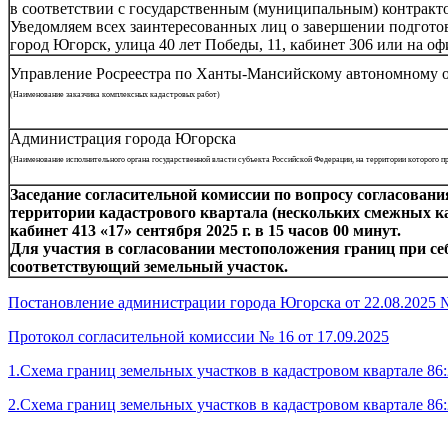
в соответствии с государственным (муниципальным) контракто
Уведомляем всех заинтересованных лиц о завершении подготов
город Югорск, улица 40 лет Победы, 11, кабинет 306 или на
Управление Росреестра по Ханты-Мансийскому автономному 
(Наименование заказчика комплексных кадастровых работ)
Администрация города Югорска
(Наименование исполнительного органа государственной власти субъекта
Российской Федерации, на территории которого 
Заседание согласительной комиссии по вопросу согласова
территории кадастрового квартала (нескольких смежных када
кабинет 413 «17» сентября 2025 г. в 15 часов 00 минут.
Для участия в согласовании местоположения границ при се
соответствующий земельный участок.
Постановление администрации города Югорска от 22.08.2025 
Протокол согласительной комиссии № 16 от 17.09.2025
1.Схема границ земельных участков в кадастровом квартале 86:
2.Схема границ земельных участков в кадастровом квартале 86: