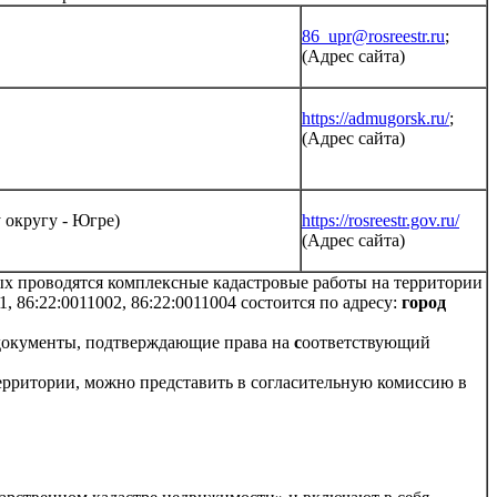
86_upr@rosreestr.ru
;
(Адрес сайта)
https://admugorsk.ru/
;
(Адрес сайта)
 округу - Югре)
https://rosreestr.gov.ru/
(Адрес сайта)
ых проводятся комплексные кадастровые работы на территории
, 86:22:0011002, 86:22:0011004 состоится по адресу:
город
 документы, подтверждающие права на
с
оответствующий
ерритории, можно представить в согласительную комиссию в