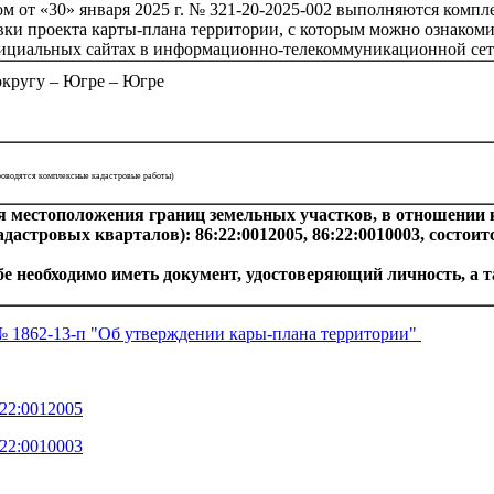
м от «30» января 2025 г. № 321-20-2025-002 выполняются компл
ки проекта карты-плана территории, с которым можно ознакомит
 официальных сайтах в информационно-телекоммуникационной се
округу – Югре – Югре
проводятся комплексные
кадастровые работы)
ния местоположения границ земельных участков, в отношени
стровых кварталов): 86:22:0012005, 86:22:0010003, состоится
бе необходимо иметь документ, удостоверяющий личность, а
№ 1862-13-п "Об утверждении кары-плана территории"
22:001
2005
22:001
0003