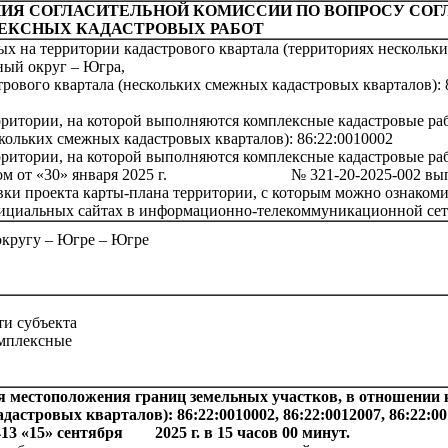
НИЯ СОГЛАСИТЕЛЬНОЙ КОМИССИИ ПО ВОПРОСУ СО
ЕКСНЫХ КАДАСТРОВЫХ РАБОТ
 на территории кадастрового квартала (территориях нескольки
ый округ – Югра,
ового квартала (нескольких смежных кадастровых кварталов): 86:
ритории, на которой выполняются комплексные кадастровые ра
кольких смежных кадастровых кварталов): 86:22:0010002
ритории, на которой выполняются комплексные кадастровые ра
трактом от «30» января 2025 г. № 321-20-2025-002 выпол
ки проекта карты-плана территории, с которым можно ознакомит
 официальных сайтах в информационно-телекоммуникационной се
округу – Югре – Югре
ти субъекта
омплексные
ния местоположения границ земельных участков, в отношени
тровых кварталов): 86:22:0010002, 86:22:0012007, 86:22:00120
 413 «15» сентября 2025 г. в 15 часов 00 минут.