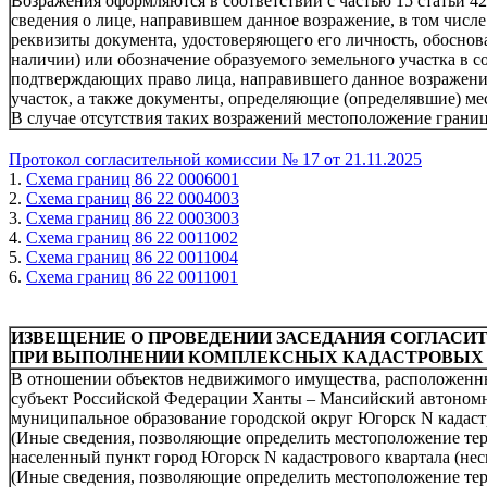
Возражения оформляются в соответствии с частью 15 статьи 42
сведения о лице, направившем данное возражение, в том числе
реквизиты документа, удостоверяющего его личность, обоснов
наличии) или обозначение образуемого земельного участка в
подтверждающих право лица, направившего данное возражение
участок, а также документы, определяющие (определявшие) ме
В случае отсутствия таких возражений местоположение границ
Протокол согласительной комиссии № 17 от 21.11.2025
1.
Схема границ 86 22 0006001
2.
Схема границ 86 22 0004003
3.
Схема границ 86 22 0003003
4.
Схема границ 86 22 0011002
5.
Схема границ 86 22 0011004
6.
Схема границ 86 22 0011001
ИЗВЕЩЕНИЕ О ПРОВЕДЕНИИ ЗАСЕДАНИЯ СОГЛАСИ
ПРИ ВЫПОЛНЕНИИ КОМПЛЕКСНЫХ КАДАСТРОВЫХ 
В отношении объектов недвижимого имущества, расположенных
субъект Российской Федерации Ханты – Мансийский автономн
муниципальное образование городской округ Югорск N кадастр
(Иные сведения, позволяющие определить местоположение тер
населенный пункт город Югорск N кадастрового квартала (не
(Иные сведения, позволяющие определить местоположение тер