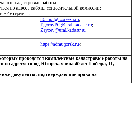
ексные кадастровые работы.
ься по адресу работы согласительной комиссии:
ти «Интернет»:
86_upr@rosreestr.ru
;
EgorovPO@ural.kadastr.ru
;
Zaycev@ural.kadastr.ru
https://admugorsk.ru/
;
и которых проводятся комплексные кадастровые работы на
 по адресу: город Югорск, улица 40 лет Победы, 11,
 также документы, подтверждающие права на