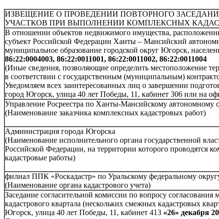
ИЗВЕЩЕНИЕ О ПРОВЕДЕНИИ ПОВТОРНОГО ЗАСЕДАН
УЧАСТКОВ ПРИ ВЫПОЛНЕНИИ КОМПЛЕКСНЫХ КАДАС
В отношении объектов недвижимого имущества, расположенных
субъект Российской Федерации Ханты – Мансийский автономн
муниципальное образование городской округ Югорск, населенн
86:22:0004003, 86:22:0011001, 86:22:0011002, 86:22:0011004
(Иные сведения, позволяющие определить местоположение тер
в соответствии с государственным (муниципальным) контракто
Уведомляем всех заинтересованных лиц о завершении подготов
город Югорск, улица 40 лет Победы, 11, кабинет 306 или на
Управление Росреестра по Ханты-Мансийскому автономному 
(Наименование заказчика комплексных кадастровых работ)
Администрация города Югорска
(Наименование исполнительного органа государственной влас
Российской Федерации, на территории которого проводятся к
кадастровые работы)
филиал ППК «Роскадастр» по Уральскому федеральному округ
(Наименование органа кадастрового учета)
Заседание согласительной комиссии по вопросу согласования 
кадастрового квартала (нескольких смежных кадастровых квартал
Югорск, улица 40 лет Победы, 11, кабинет 413
«26» декабря 20