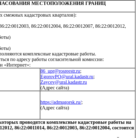
ГЛАСОВАНИЯ МЕСТОПОЛОЖЕНИЯ ГРАНИЦ
х смежных кадастровых кварталов):
22:0012003, 86:22:0012004, 86:22:0012007, 86:22:0012012,
боты)
боты)
няются комплексные кадастровые работы.
ься по адресу работы согласительной комиссии:
ти «Интернет»:
86_upr@rosreestr.ru
;
EgorovPO@ural.kadastr.ru
;
Zaycev@ural.kadastr.ru
(Адрес сайта)
https://admugorsk.ru/
;
(Адрес сайта)
и которых проводятся комплексные кадастровые работы на
12, 86:22:0011014, 86:22:0012003, 86:22:0012004, состоится