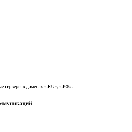
е серверы в доменах «.RU», «.РФ».
коммуникаций