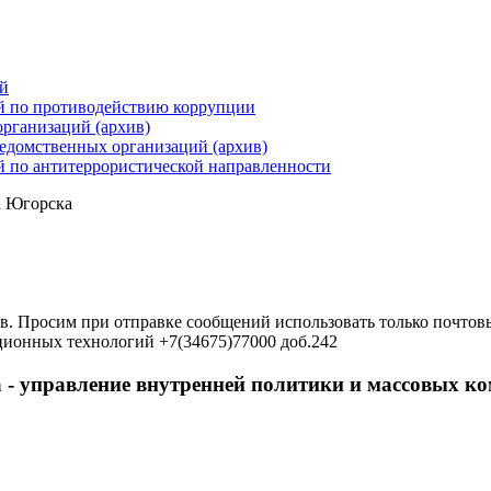
й
й по противодействию коррупции
организаций (архив)
ведомственных организаций (архив)
 по антитеррористической направленности
а Югорска
в. Просим при отправке сообщений использовать только почтовы
ционных технологий +7(34675)77000 доб.242
 - управление внутренней политики и массовых 