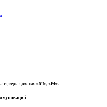
од
е серверы в доменах «.RU», «.РФ».
коммуникаций