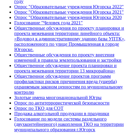
году
Опрос "Образовательные учреждения Югорска 2022"
Опрос "Образовательные учреждения Югорска 2021"
Опрос "Образовательные учреждения Югорска 2020
Голосование "Человек года 2021"
Общественные обсуждения по проекту планировки и
проекта межевания территории линейного объекта:
«Водовод к административному зданию базы УПТК»,
расположенного по улице Промышленная в городе
Югорске.
Общественные обсуждения по проекту внесения
изменений в правила землепользования и застройки
Общественное обсуждение проекта планировки и
проекта межевания территории 13 микрорайона»
Общественное обсуждение проектов программ
профилактики рисков причинения вреда (ущерба)
охраняемым законом ценностям по муниципальному
контролю
Золотые имена многонациональной Югры
Опрос по антитеррористической безопасности
Опрос по ТКО для СОТ
Продажа алкогольной продукции в праздники
Голосование по модели системы раздельного
(двухконтейнерного) накопления ТКО на территории
муниципального образования г.Югорск