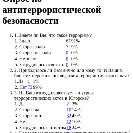
антитеррористической
безопасности
1. Знаете ли Вы, что такое терроризм?
1. Знаю
67
91%
2. Скорее знаю
7
9%
3. Скорее не знаю
0
0%
4. Не знаю
0
0%
5. Затрудняюсь ответить.
0
0%
2. Приходилось ли Вам лично или кому-то из Ваших
близких пережить последствия террористического акта?
1.Да
1
1%
2. Нет
73
99%
3. На Ваш взгляд, существует ли угроза
террористических актов в Югорске?
1. Да
2
3%
2. Скорее да
10
14%
3. Скорее нет
32
43%
4. Нет
12
16%
5. Затрудняюсь с ответом
18
24%