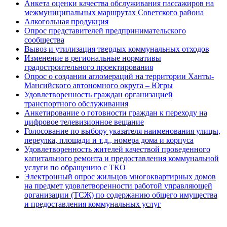
Анкета оценки качества обслуживания пассажиров на
межмуниципальных маршрутах Советского района
Алкогольная продукция
Опрос представителей предпринимательского
сообщества
Вывоз и утилизация твердых коммунальных отходов
Изменение в региональные нормативы
градостроительного проектирования
Опрос о создании агломераций на территории Ханты-
Мансийского автономного округа – Югры
Удовлетворенность граждан организацией
транспортного обслуживания
Анкетирование о готовности граждан к переходу на
цифровое телевизионное вещание
Голосование по выбору указателя наименования улицы,
переулка, площади и т.д., номера дома и корпуса
Удовлетворенность жителей качествой проведенного
капитального ремонта и предоставления коммунальной
услуги по обращению с ТКО
Электронный опрос жильцов многоквартирных домов
на предмет удовлетворенности работой управляющей
организации (ТСЖ) по содержанию общего имущества
и предоставления коммунальных услуг