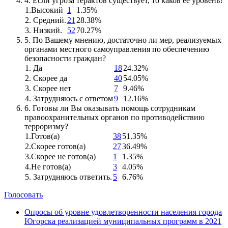
4. Если угроза терактов существует, то каков ее уровень?
1.Высокий
1
1.35%
2. Средний.
21
28.38%
3. Низкий.
52
70.27%
5. По Вашему мнению, достаточно ли мер, реализуемых
органами местного самоуправления по обеспечению
безопасности граждан?
1. Да
18
24.32%
2. Скорее да
40
54.05%
3. Скорее нет
7
9.46%
4. Затрудняюсь с ответом
9
12.16%
6. Готовы ли Вы оказывать помощь сотрудникам
правоохранительных органов по противодействию
терроризму?
1.Готов(а)
38
51.35%
2.Скорее готов(а)
27
36.49%
3.Скорее не готов(а)
1
1.35%
4.Не готов(а)
3
4.05%
5. Затрудняюсь ответить.
5
6.76%
Голосовать
Опросы об уровне удовлетворенности населения города
Югорска реализацией муниципальных программ в 2021