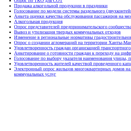
Опрос по ТКО для СОТ
Продажа алкогольной продукции в праздники
Голосование по модели системы раздельного (двухконте
Анкета оценки качества обслуживания пассажиров на м
Алкогольная продукция
Опрос представителей предпринимательского сообществ
Вывоз и утилизация твердых коммунальных отходов
Изменение в региональные нормативы градостроительно
Опрос о создании агломераций на территории Ханты-Ма
Удовлетворенность граждан организацией транспортног
Анкетирование о готовности граждан к переходу на циф
Голосование по выбору указателя наименования улицы, пе
Удовлетворенность жителей качествой проведенного кап
Электронный опрос жильцов многоквартирных домов на 
коммунальных услуг