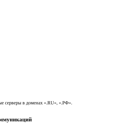
е серверы в доменах «.RU», «.РФ».
коммуникаций