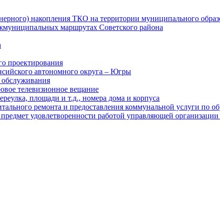
йнерного) накопления ТКО на территории муниципального образ
ежмуниципальных маршрутах Советского района
а
го проектирования
нсийского автономного округа – Югры
о обслуживания
ровое телевизионное вещание
реулка, площади и т.д., номера дома и корпуса
итального ремонта и предоставления коммунальной услуги по 
предмет удовлетворенности работой управляющей организации