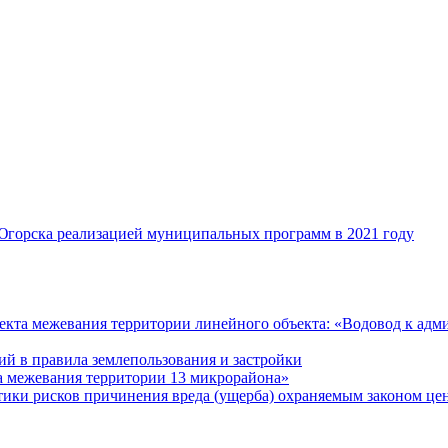
Югорска реализацией муниципальных программ в 2021 году
екта межевания территории линейного объекта: «Водовод к ад
й в правила землепользования и застройки
а межевания территории 13 микрорайона»
ики рисков причинения вреда (ущерба) охраняемым законом ц