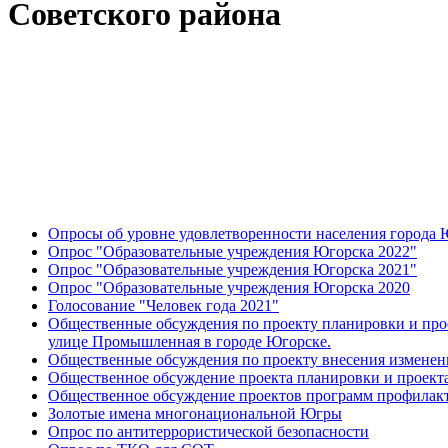
Советского района
Опросы об уровне удовлетворенности населения города 
Опрос "Образовательные учреждения Югорска 2022"
Опрос "Образовательные учреждения Югорска 2021"
Опрос "Образовательные учреждения Югорска 2020
Голосование "Человек года 2021"
Общественные обсуждения по проекту планировки и про
улице Промышленная в городе Югорске.
Общественные обсуждения по проекту внесения изменени
Общественное обсуждение проекта планировки и проект
Общественное обсуждение проектов программ профилакт
Золотые имена многонациональной Югры
Опрос по антитеррористической безопасности