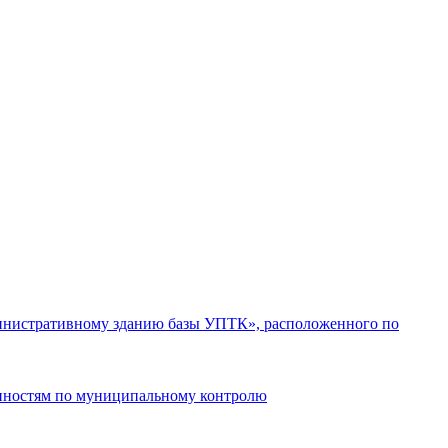
министративному зданию базы УПТК», расположенного по
енностям по муниципальному контролю