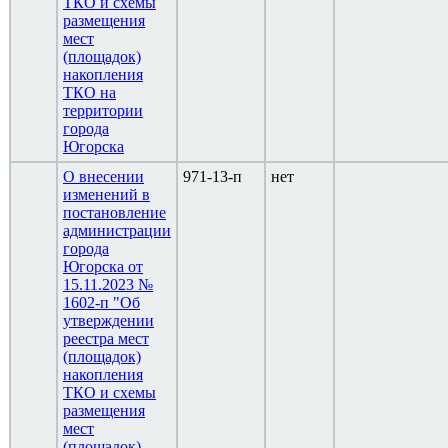
ТКО и схемы
размещения
мест
(площадок)
накопления
ТКО на
территории
города
Югорска
О внесении
971-13-п
нет
изменений в
постановление
администрации
города
Югорска от
15.11.2023 №
1602-п "Об
утверждении
реестра мест
(площадок)
накопления
ТКО и схемы
размещения
мест
(площадок)