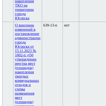
накопления
ТКО на
территории
города
Югорска
О внесении
639-13-п
нет
изменений в
постановление
администрации
города
Югорска от
15.11.2023 №
1602-п «Об
утверждении
реестра мест
(площадок)
накопления
твердых
коммунальных
отходов и
схемы
размещения
мест
(площадок)