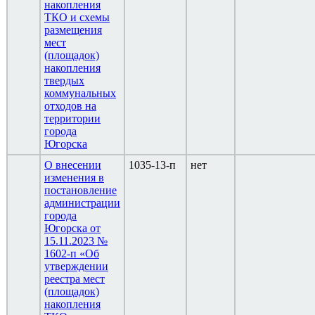
накопления
ТКО и схемы
размещения
мест
(площадок)
накопления
твердых
коммунальных
отходов на
территории
города
Югорска
О внесении
1035-13-п
нет
изменения в
постановление
администрации
города
Югорска от
15.11.2023 №
1602-п «Об
утверждении
реестра мест
(площадок)
накопления