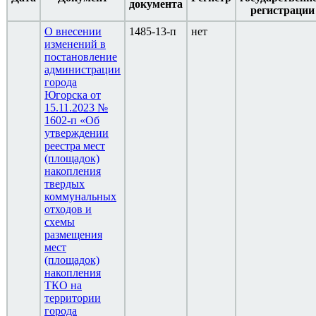
документа
регистрации
О внесении
1485-13-п
нет
изменений в
постановление
администрации
города
Югорска от
15.11.2023 №
1602-п «Об
утверждении
реестра мест
(площадок)
накопления
твердых
коммунальных
отходов и
схемы
размещения
мест
(площадок)
накопления
ТКО на
территории
города