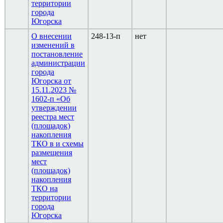
территории
города
Югорска
О внесении
248-13-п
нет
изменений в
постановление
администрации
города
Югорска от
15.11.2023 №
1602-п «Об
утверждении
реестра мест
(площадок)
накопления
ТКО в и схемы
размещения
мест
(площадок)
накопления
ТКО на
территории
города
Югорска