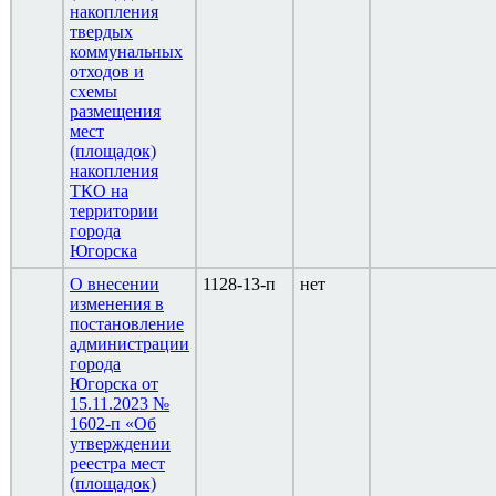
накопления
твердых
коммунальных
отходов и
схемы
размещения
мест
(площадок)
накопления
ТКО на
территории
города
Югорска
О внесении
1128-13-п
нет
изменения в
постановление
администрации
города
Югорска от
15.11.2023 №
1602-п «Об
утверждении
реестра мест
(площадок)