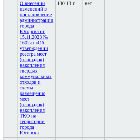
О внесении
130-13-п
нет
изменений в
постановление
администрации
города
Югорска от
15.11.2023 №
1602-п «Об
утверждении
реестра мест
(площадок)
накопления
твердых
коммунальных
отходов и
схемы
размещения
мест
(площадок)
накопления
ТКО на
территории
города
Югорска