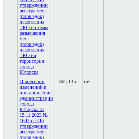
утверждении
реестра мест
(площадок)
накопления
ТКО и схемы
размещения
мест
(площадок)
накопления
ТКО на
территории
города
Югорска
О внесении
1865-13-п
нет
изменений в
постановление
администрации
города
Югорска от
15.11.2023 №
1602-п «Об
утверждении
реестра мест
(площадок)