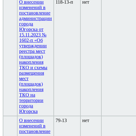
О внесении
118-13-п
нет
изменений в
постановление
администрации
города
Югорска от
15.11.2023 №
1602-п «Об
утверждении
реестра мест
(площадок)
накопления
ТКО и схемы
размещения
мест
(площадок)
накопления
ТКО на
территории
города
Югорска
О внесении
79-13
нет
изменений в
постановление