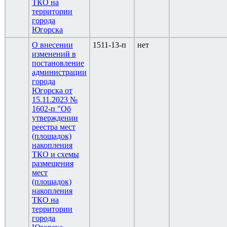
ТКО на
территории
города
Югорска
О внесении
1511-13-п
нет
изменений в
постановление
администрации
города
Югорска от
15.11.2023 №
1602-п "Об
утверждении
реестра мест
(площадок)
накопления
ТКО и схемы
размещения
мест
(площадок)
накопления
ТКО на
территории
города