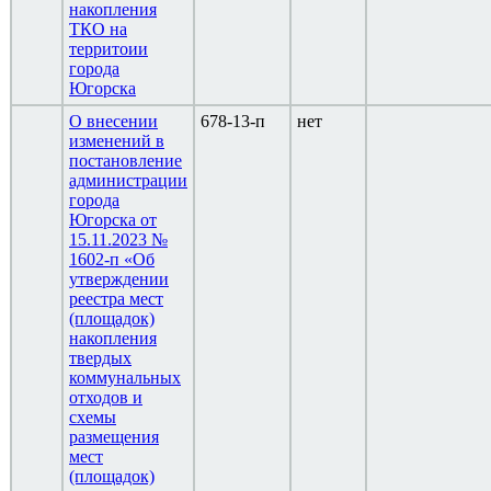
накопления
ТКО на
территоии
города
Югорска
О внесении
678-13-п
нет
изменений в
постановление
администрации
города
Югорска от
15.11.2023 №
1602-п «Об
утверждении
реестра мест
(площадок)
накопления
твердых
коммунальных
отходов и
схемы
размещения
мест
(площадок)