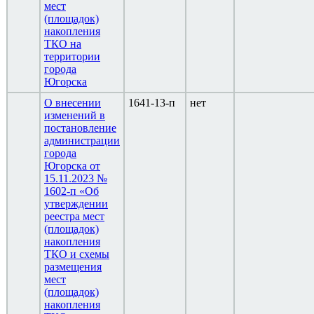
мест
(площадок)
накопления
ТКО на
территории
города
Югорска
О внесении
1641-13-п
нет
изменений в
постановление
администрации
города
Югорска от
15.11.2023 №
1602-п «Об
утверждении
реестра мест
(площадок)
накопления
ТКО и схемы
размещения
мест
(площадок)
накопления