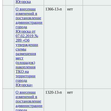
Югорска
О внесении
1366-13-п
нет
изменений в
постановление
администрации
города
Югорска от
07.02.2019 №
289 «Об
утверждении
схемы
размещения
мест
(площадок)
накопления
ТКО на
территории
города
Югорска»
О внесении
1320-13-п
нет
изменений в
постановление
администрации
города