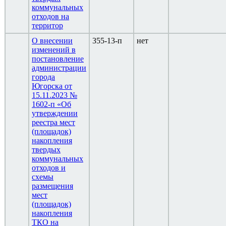
коммунальных
отходов на
территор
О внесении
355-13-п
нет
изменений в
постановление
администрации
города
Югорска от
15.11.2023 №
1602-п «Об
утверждении
реестра мест
(площадок)
накопления
твердых
коммунальных
отходов и
схемы
размещения
мест
(площадок)
накопления
ТКО на