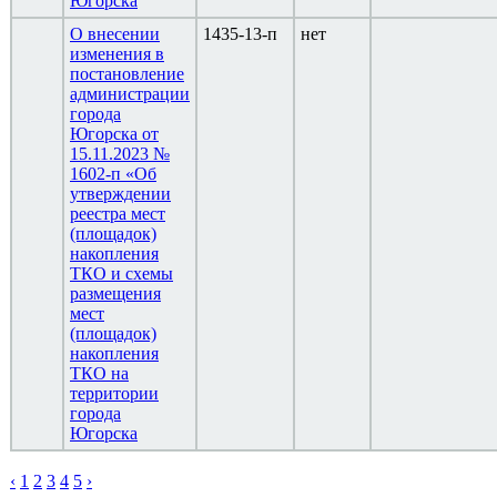
Югорска
О внесении
1435-13-п
нет
изменения в
постановление
администрации
города
Югорска от
15.11.2023 №
1602-п «Об
утверждении
реестра мест
(площадок)
накопления
ТКО и схемы
размещения
мест
(площадок)
накопления
ТКО на
территории
города
Югорска
‹
1
2
3
4
5
›