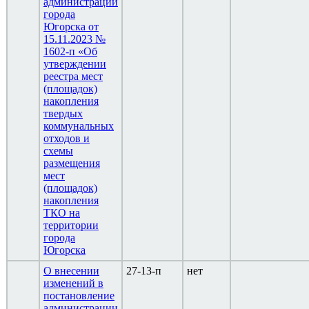
администрации
города
Югорска от
15.11.2023 №
1602-п «Об
утверждении
реестра мест
(площадок)
накопления
твердых
коммунальных
отходов и
схемы
размещения
мест
(площадок)
накопления
ТКО на
территории
города
Югорска
О внесении
27-13-п
нет
изменений в
постановление
администрации