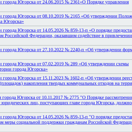
 города Югорска от 24.06.2015 № 2361«О Порядке управления
и города Югорска от 08.10.2019 № 2165 «Об утверждении Полож
да Югорска»
 города Югорска от 14.05.2026 № 859-13-п «О порядке предост
м Российской Федерации, оказавшим содействие в привлечении
 города Югорска от 27.10.2022 № 2240-п «Об утверждении фор
 города Югорска от 07.02.2019 № 289 «Об утверждении схемы
итории города Югорска»
 города Югорска от 15.11.2023 № 1602-п «Об утверждении реест
(площадок) накопления твердых коммунальных отходов на терр
 города Югорска от 10.11.2017 № 2775 "О Порядке рассмотрени
е юридических лиц, поступающих главе города Югорска, должн
 города Югорска от 14.05.2026 № 859-13-п "О порядке предоста
ам меры социальной поддержки гражданам Российской Федерац