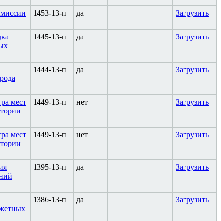
омиссии
1453-13-п
да
Загрузить
дка
1445-13-п
да
Загрузить
ных
1444-13-п
да
Загрузить
орода
ра мест
1449-13-п
нет
Загрузить
итории
ра мест
1449-13-п
нет
Загрузить
итории
ия
1395-13-п
да
Загрузить
ений
1386-13-п
да
Загрузить
джетных