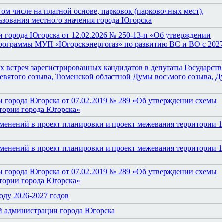
ом числе на платной основе, парковок (парковочных мест),
зования местного значения города Югорска
 города Югорска от 12.02.2026 № 250-13-п «Об утверждении
 программы МУП «Югорскэнергогаз» по развитию ВС и ВО с 202
 встреч зарегистрированных кандидатов в депутаты Государст
евятого созыва, Тюменской областной Думы восьмого созыва, 
 города Югорска от 07.02.2019 № 289 «Об утверждении схемы
итории города Югорска»
зменений в проект планировки и проект межевания территории 
зменений в проект планировки и проект межевания территории 
 города Югорска от 07.02.2019 № 289 «Об утверждении схемы
итории города Югорска»
оду 2026-2027 годов
й администрации города Югорска