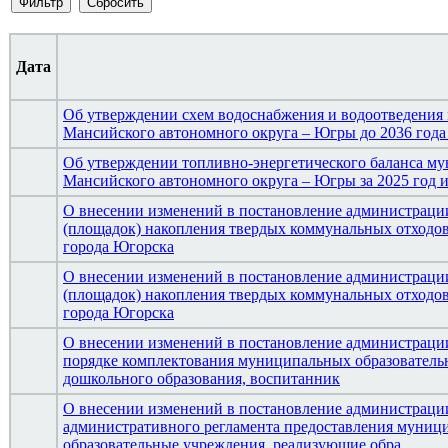
Дата
Об утверждении схем водоснабжения и водоотведения
Мансийского автономного округа – Югры до 2036 года 
Об утверждении топливно-энергетического баланса му
Мансийского автономного округа – Югры за 2025 год и
О внесении изменений в постановление администрации
(площадок) накопления твердых коммунальных отходов
города Югорска
О внесении изменений в постановление администрации
(площадок) накопления твердых коммунальных отходов
города Югорска
О внесении изменений в постановление администрации
порядке комплектования муниципальных образователь
дошкольного образования, воспитанник
О внесении изменений в постановление администрации
административного регламента предоставления муници
образовательные учреждения, реализующие обра