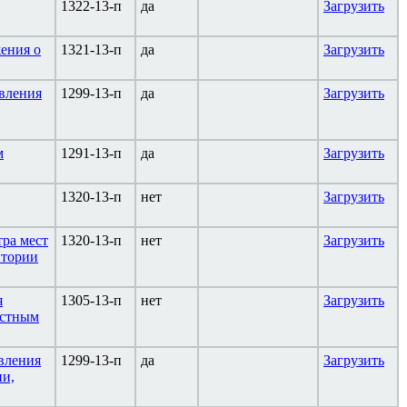
1322-13-п
да
Загрузить
ения о
1321-13-п
да
Загрузить
авления
1299-13-п
да
Загрузить
м
1291-13-п
да
Загрузить
1320-13-п
нет
Загрузить
ра мест
1320-13-п
нет
Загрузить
итории
я
1305-13-п
нет
Загрузить
остным
вления
1299-13-п
да
Загрузить
ии,