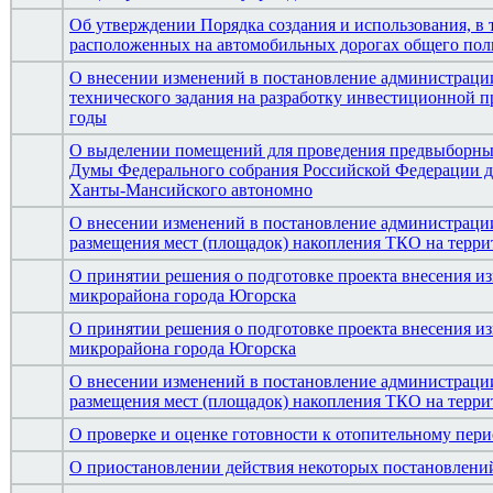
Об утверждении Порядка создания и использования, в т
расположенных на автомобильных дорогах общего поль
О внесении изменений в постановление администрации
технического задания на разработку инвестиционной
годы
О выделении помещений для проведения предвыборных
Думы Федерального собрания Российской Федерации д
Ханты-Мансийского автономно
О внесении изменений в постановление администрации
размещения мест (площадок) накопления ТКО на терр
О принятии решения о подготовке проекта внесения и
микрорайона города Югорска
О принятии решения о подготовке проекта внесения и
микрорайона города Югорска
О внесении изменений в постановление администрации
размещения мест (площадок) накопления ТКО на терр
О проверке и оценке готовности к отопительному пери
О приостановлении действия некоторых постановлени