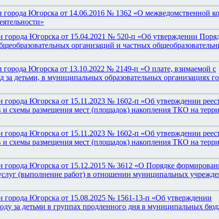
 города Югорска от 14.06.2016 № 1362 «О межведомственной к
еятельности»
 города Югорска от 15.04.2021 № 520-п «Об утверждении Поря
бщеобразовательных организаций и частных общеобразователь
города Югорска от 13.10.2022 № 2149-п «О плате, взимаемой с
од за детьми, в муниципальных образовательных организациях г
 города Югорска от 15.11.2023 № 1602-п «Об утверждении реест
 и схемы размещения мест (площадок) накопления ТКО на терр
 города Югорска от 15.11.2023 № 1602-п «Об утверждении реест
 и схемы размещения мест (площадок) накопления ТКО на терр
 города Югорска от 15.12.2015 № 3612 «О Порядке формирован
услуг (выполнение работ) в отношении муниципальных учрежд
 города Югорска от 15.08.2025 № 1561-13-п «Об утверждении
ходу за детьми в группах продленного дня в муниципальных бю