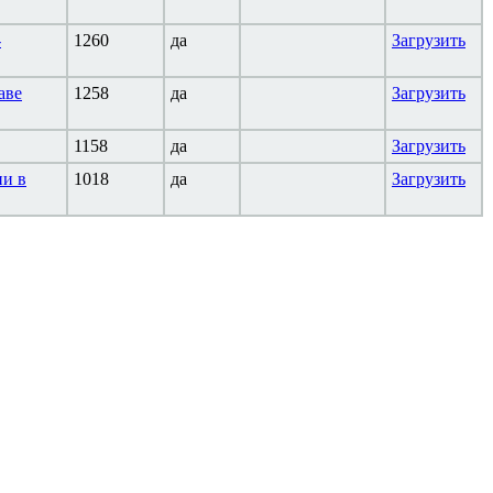
-
1260
да
Загрузить
аве
1258
да
Загрузить
1158
да
Загрузить
ии в
1018
да
Загрузить