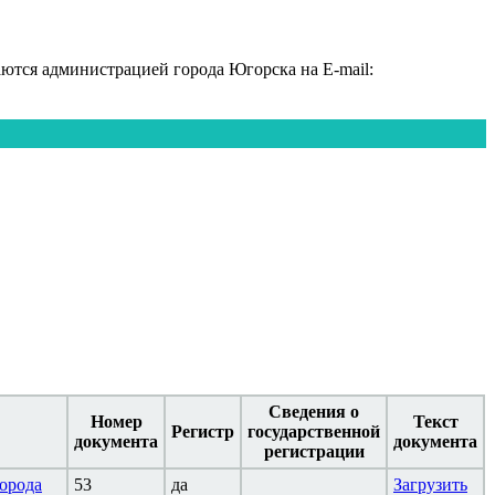
тся администрацией города Югорска на E-mail:
Сведения о
Номер
Текст
Регистр
государственной
документа
документа
регистрации
города
53
да
Загрузить