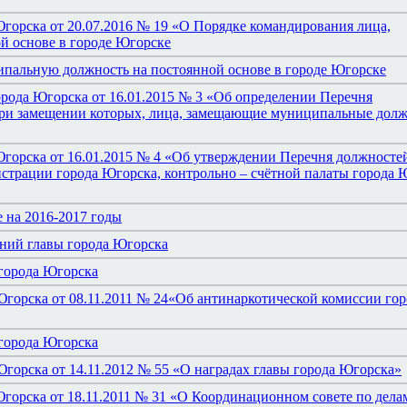
горска от 20.07.2016 № 19 «О Порядке командирования лица,
 основе в городе Югорске
пальную должность на постоянной основе в городе Югорске
рода Югорска от 16.01.2015 № 3 «Об определении Перечня
при замещении которых, лица, замещающие муниципальные дол
Югорска от 16.01.2015 № 4 «Об утверждении Перечня должносте
трации города Югорска, контрольно – счётной палаты города 
 на 2016-2017 годы
ний главы города Югорска
города Югорска
Югорска от 08.11.2011 № 24«Об антинаркотической комиссии гор
города Югорска
горска от 14.11.2012 № 55 «О наградах главы города Югорска»
Югорска от 18.11.2011 № 31 «О Координационном совете по дела