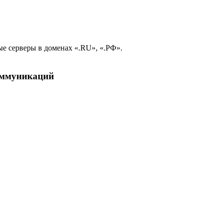
е серверы в доменах «.RU», «.РФ».
коммуникаций