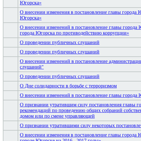
Югорска»
О внесении изменения в постановление главы города Ю
Югорска»
О внесении изменений в постановление главы города 
города Югорска по противодействию коррупции»
О проведении публичных слушаний
О проведении публичных слушаний
О внесении изменений в постановление администрации
слушаний"
О проведении публичных слушаний
О Дне солидарности в борьбе с терроризмом
О внесении изменений в постановление главы города Ю
О признании утратившим силу постановления главы го
рекомендаций по проведению общих собраний собств
домом или по смене управляющей
О признании утратившими силу некоторых постановле
О внесении изменения в постановление главы города 
городе Югорске на 2016 - 2017 годы»