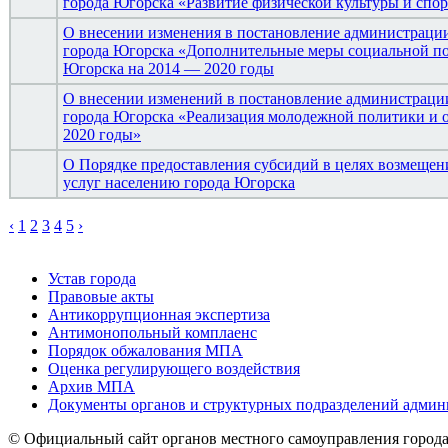
города Югорска «Развитие физической культуры и спор
О внесении изменения в постановление администраци
города Югорска «Дополнительные меры социальной по
Югорска на 2014 — 2020 годы
О внесении изменений в постановление администраци
города Югорска «Реализация молодежной политики и о
2020 годы»
О Порядке предоставления субсидий в целях возмеще
услуг населению города Югорска
‹
1
2
3
4
5
›
Устав города
Правовые акты
Антикоррупционная экспертиза
Антимонопольный комплаенс
Порядок обжалования МПА
Оценка регулирующего воздействия
Архив МПА
Документы органов и структурных подразделений адми
© Официальный сайт органов местного самоуправления город