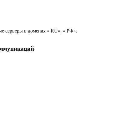
е серверы в доменах «.RU», «.РФ».
коммуникаций