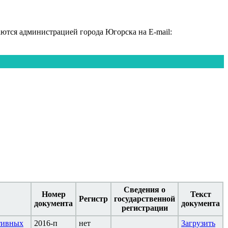
тся администрацией города Югорска на E-mail:
Сведения о
Номер
Текст
Регистр
государственной
документа
документа
регистрации
тивных
2016-п
нет
Загрузить