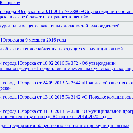
 Югорска»
 города Югорска от 20.11.2015 № 3386 «Об утверждении состав
рска в сфере бюджетных правоотношений»
курса на замещение вакантных должностей руководителей
Югорска за 9 месяцев 2016 года
и объектов теплоснабжения, находящихся в муниципальной
 города Югорска от 18.02.2016 № 372 «Об утверждении
пальной услуги «Предоставление земельных участков, находящи
 города Югорска от 24.09.2013 № 2644 «Правила обращения с о
орска»
 города Югорска от 13.10.2015 № 3142 «О Порядке командиров
и города Югорска от 31.10.2013 № 3288 "О муниципальной про
 попечительству в городе Югорске на 2014-2020 годы"
к для предприятий общественного питания при муниципальных