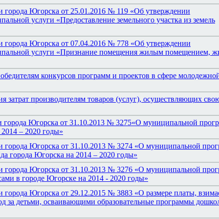
 города Югорска от 25.01.2016 № 119 «Об утверждении
пальной услуги «Предоставление земельного участка из земель
 города Югорска от 07.04.2016 № 778 «Об утверждении
ципальной услуги «Признание помещения жилым помещением, ж
победителям конкурсов программ и проектов в сфере молодежно
я затрат производителям товаров (услуг), осуществляющих сво
и города Югорска от 31.10.2013 № 3275«О муниципальной прог
 2014 – 2020 годы»
и города Югорска от 31.10.2013 № 3274 «О муниципальной про
а города Югорска на 2014 – 2020 годы»
и города Югорска от 31.10.2013 № 3276 «О муниципальной про
ми в городе Югорске на 2014 - 2020 годы»
 города Югорска от 29.12.2015 № 3883 «О размере платы, взима
уход за детьми, осваивающими образовательные программы дошко