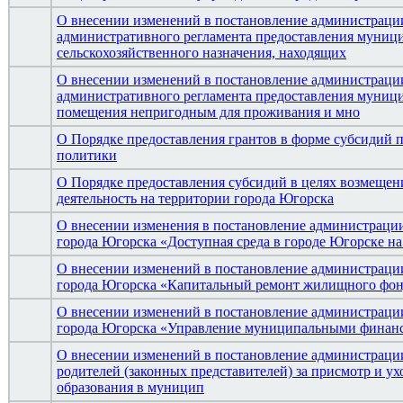
О внесении изменений в постановление администрации
административного регламента предоставления муници
сельскохозяйственного назначения, находящих
О внесении изменений в постановление администрации
административного регламента предоставления муни
помещения непригодным для проживания и мно
О Порядке предоставления грантов в форме субсидий 
политики
О Порядке предоставления субсидий в целях возмещени
деятельность на территории города Югорска
О внесении изменения в постановление администраци
города Югорска «Доступная среда в городе Югорске на
О внесении изменений в постановление администраци
города Югорска «Капитальный ремонт жилищного фонд
О внесении изменений в постановление администраци
города Югорска «Управление муниципальными финанса
О внесении изменений в постановление администрации
родителей (законных представителей) за присмотр и 
образования в муницип