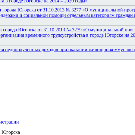
та в городе Югорске на 2014 – 2020 годы»
и города Югорска от 31.10.2013 № 3277 «О муниципальной прог
ддержки и социальной помощи отдельным категориям граждан 
и города Югорска от 31.10.2013 № 3279 «О муниципальной про
рганизация временного трудоустройства в городе Югорске на 20
ния недополученных доходов при оказании жилищно-коммуналь
нистрации
а Югорска