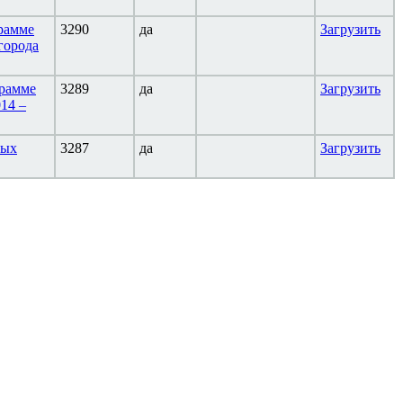
рамме
3290
да
Загрузить
города
грамме
3289
да
Загрузить
14 –
ных
3287
да
Загрузить