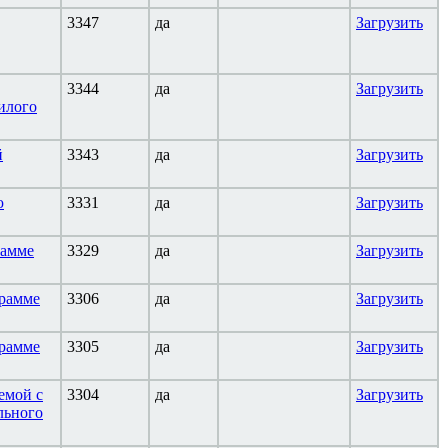
3347
да
Загрузить
3344
да
Загрузить
илого
й
3343
да
Загрузить
ю
3331
да
Загрузить
рамме
3329
да
Загрузить
грамме
3306
да
Загрузить
грамме
3305
да
Загрузить
емой с
3304
да
Загрузить
льного