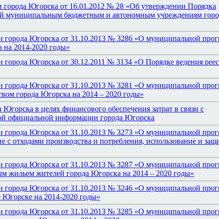
 города Югорска от 16.01.2012 № 28 «Об утверждении Порядка
дий муниципальным бюджетным и автономным учреждениям горо
и города Югорска от 31.10.2013 № 3286 «О муниципальной про
 на 2014-2020 годы»
 города Югорска от 30.12.2011 № 3134 «О Порядке ведения реес
и города Югорска от 31.10.2013 № 3281 «О муниципальной про
ом города Югорска на 2014 – 2020 годы»
 Югорска в целях финансового обеспечения затрат в связи с
ой официальной информации города Югорска
и города Югорска от 31.10.2013 № 3273 «О муниципальной про
 с отходами производства и потребления, использование и защ
и города Югорска от 31.10.2013 № 3287 «О муниципальной про
м жильем жителей города Югорска на 2014 – 2020 годы»
и города Югорска от 31.10.2013 № 3246 «О муниципальной про
е Югорске на 2014-2020 годы»
и города Югорска от 31.10.2013 № 3285 «О муниципальной про