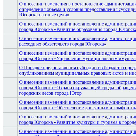
О внесении изменения в постановление администрации
определения объема и условия предоставления субси
Югорска на иные цели»
О внесении изменений в постановление администраци
города Югорска «Развитие образования города Югорска
О внесении изменений в постановление администрации
расходных обязательств города Югорска»
О внесении изменений в постановление администраци
города Югорска «Управление муниципальным имуществ
О Порядке предоставления субсидии из бюджета города
опубликованием муниципальных правовых актов и ин
О внесении изменений в постановление администраци
города Югорска «Охрана окружающей среды, обращение
городских лесов города Югор
О внесении изменений в постановление администраци
города Югорска «Обеспечение доступным и комфортны
О внесении изменений в постановление администраци
города Югорска «Развитие культуры и туризма в город
О внесении изменений в постановление администраци