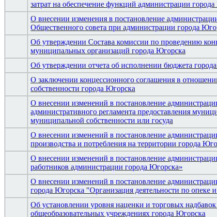
затрат на обеспечение функций администрации города
О внесении изменения в постановление администрации
Общественного совета при администрации города Юго
Об утверждении Состава комиссии по проведению кон
муниципальных организаций города Югорска
Об утверждении отчета об исполнении бюджета города 
О заключении концессионного соглашения в отношени
собственности города Югорска
О внесении изменений в постановление администрации
административного регламента предоставления муници
муниципальной собственности или госуда
О внесении изменений в постановление администрации
производства и потребления на территории города Юг
О внесении изменений в постановление администрации
работников администрации города Югорска»
О внесении изменений в постановление администраци
города Югорска "Организация деятельности по опеке и
Об установлении уровня наценки и торговых надбаво
общеобразовательных учреждениях города Югорска