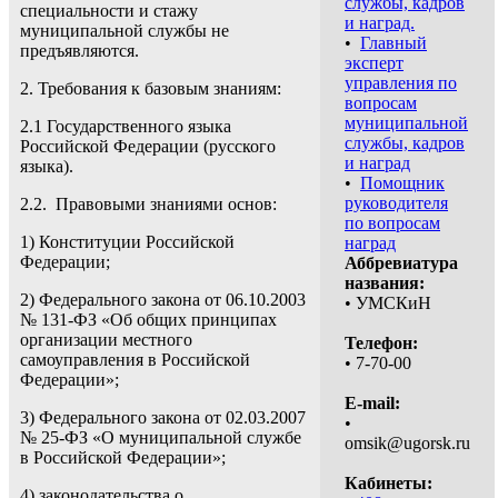
службы, кадров
специальности и стажу
и наград.
муниципальной службы не
•
Главный
предъявляются.
эксперт
управления по
2. Требования к базовым знаниям:
вопросам
муниципальной
2.1 Государственного языка
службы, кадров
Российской Федерации (русского
и наград
языка).
•
Помощник
руководителя
2.2. Правовыми знаниями основ:
по вопросам
1) Конституции Российской
наград
Федерации;
Аббревиатура
названия:
2) Федерального закона от 06.10.2003
• УМСКиН
№ 131-ФЗ «Об общих принципах
организации местного
Телефон:
самоуправления в Российской
• 7-70-00
Федерации»;
E-mail:
3) Федерального закона от 02.03.2007
•
№ 25-ФЗ «О муниципальной службе
omsik@ugorsk.ru
в Российской Федерации»;
Кабинеты:
4) законодательства о