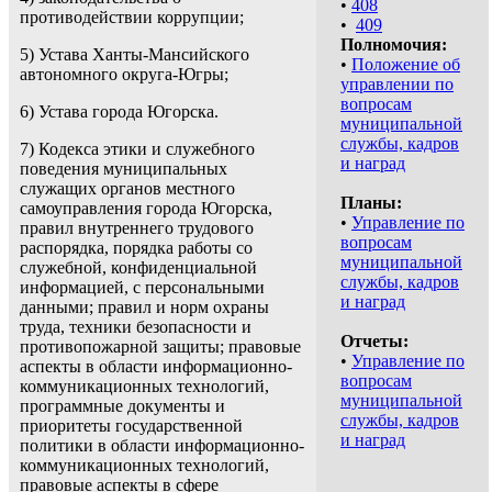
•
408
противодействии коррупции;
•
409
Полномочия:
5) Устава Ханты-Мансийского
•
Положение об
автономного округа-Югры;
управлении по
вопросам
6) Устава города Югорска.
муниципальной
службы, кадров
7) Кодекса этики и служебного
и наград
поведения муниципальных
служащих органов местного
Планы:
самоуправления города Югорска,
•
Управление по
правил внутреннего трудового
вопросам
распорядка, порядка работы со
муниципальной
служебной, конфиденциальной
службы, кадров
информацией, с персональными
и наград
данными; правил и норм охраны
труда, техники безопасности и
Отчеты:
противопожарной защиты; правовые
•
Управление по
аспекты в области информационно-
вопросам
коммуникационных технологий,
муниципальной
программные документы и
службы, кадров
приоритеты государственной
и наград
политики в области информационно-
коммуникационных технологий,
правовые аспекты в сфере