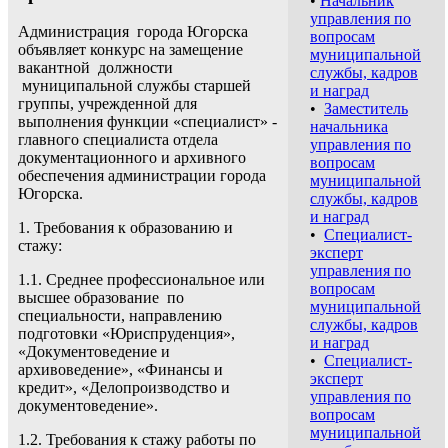
•
Начальник
управления по
Администрация города Югорска
вопросам
объявляет конкурс на замещение
муниципальной
вакантной должности
службы, кадров
муниципальной службы старшей
и наград
группы, учрежденной для
•
Заместитель
выполнения функции «специалист» -
начальника
главного специалиста отдела
управления по
документационного и архивного
вопросам
обеспечения администрации города
муниципальной
Югорска.
службы, кадров
и наград
1. Требования к образованию и
•
Специалист-
стажу:
эксперт
управления по
1.1. Среднее профессиональное или
вопросам
высшее образование по
муниципальной
специальности, направлению
службы, кадров
подготовки «Юриспруденция»,
и наград
«Документоведение и
•
Специалист-
архивоведение», «Финансы и
эксперт
кредит», «Делопроизводство и
управления по
документоведение».
вопросам
муниципальной
1.2. Требования к стажу работы по