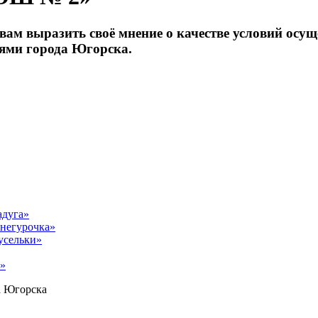
ам выразить своё мнение о качестве условий осущ
ями города Югорска.
адуга»
негурочка»
усельки»
а»
а Югорска