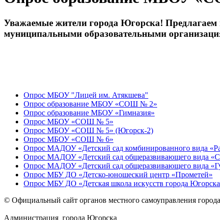
Уважаемые жители города Югорска! Предлагаем в
муниципальными образовательными организаци
Опрос МБОУ "Лицей им. Атякшева"
Опрос образование МБОУ «СОШ № 2»
Опрос образование МБОУ «Гимназия»
Опрос МБОУ «СОШ № 5»
Опрос МБОУ «СОШ № 5» (Югорск-2)
Опрос МБОУ «СОШ № 6»
Опрос МАДОУ «Детский сад комбинированного вида «Р
Опрос МАДОУ «Детский сад общеразвивающего вида «С
Опрос МАДОУ «Детский сад общеразвивающего вида «Г
Опрос МБУ ДО «Детско-юношеский центр «Прометей»
Опрос МБУ ДО «Детская школа искусств города Югорск
© Официальный сайт органов местного самоуправления город
Администрация города Югорска