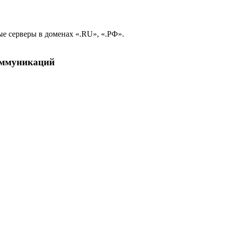
е серверы в доменах «.RU», «.РФ».
коммуникаций