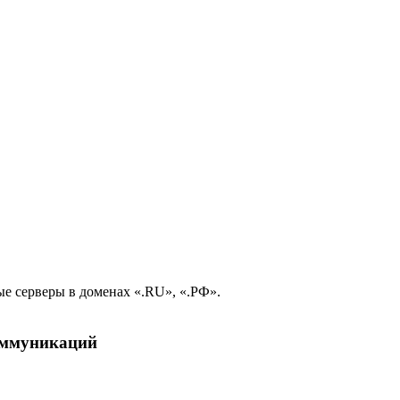
е серверы в доменах «.RU», «.РФ».
коммуникаций