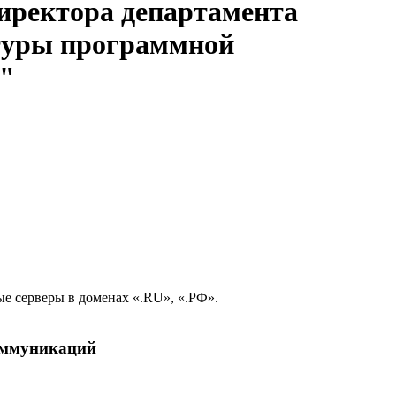
директора департамента
ктуры программной
."
е серверы в доменах «.RU», «.РФ».
коммуникаций