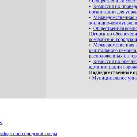
•
Общественный совет
•
Комиссия по провед
организации для упра
•
Межведомственная к
жилищно-коммунальны
•
Общественная комис
Югорск по обеспечен
комфортной городской
•
Межведомственная к
капитального ремонта
расположенных на тер
•
Комиссия по обеспе
администрации город
Подведомственные о
•
Муниципальное унит
КХ
омфортной городской среды