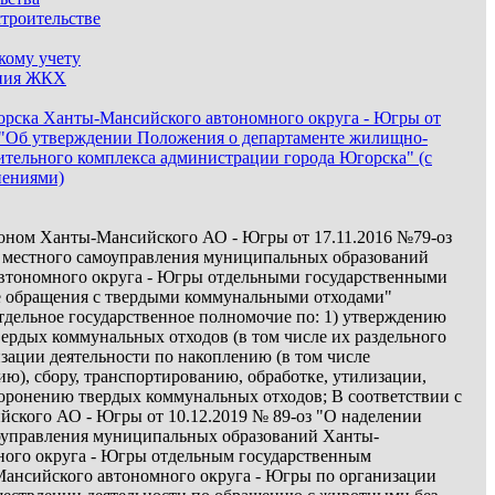
строительстве
кому учету
ания ЖКХ
орска Ханты-Мансийского автономного округа - Югры от
39 "Об утверждении Положения о департаменте жилищно-
ительного комплекса администрации города Югорска" (с
нениями)
аконом Ханты-Мансийского АО - Югры от 17.11.2016 №79-оз
 местного самоуправления муниципальных образований
втономного округа - Югры отдельными государственными
е обращения с твердыми коммунальными отходами"
ельное государственное полномочие по: 1) утверждению
вердых коммунальных отходов (в том числе их раздельного
изации деятельности по накоплению (в том числе
ю), сбору, транспортированию, обработке, утилизации,
оронению твердых коммунальных отходов; В соответствии с
ского АО - Югры от 10.12.2019 № 89-оз "О наделении
оуправления муниципальных образований Ханты-
ого округа - Югры отдельным государственным
ансийского автономного округа - Югры по организации