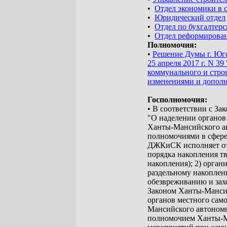
•
Отдел экономики в 
•
Юридический отдел
•
Отдел по бухгалтерс
•
Отдел реформиров
Полномочия:
•
Решение Думы г. Юг
25 апреля 2017 г. N 
коммунального и стро
изменениями и допол
Госполномочия:
• В соответствии с З
"О наделении органов
Ханты-Мансийского а
полномочиями в сфер
ДЖКиСК исполняет отд
порядка накопления т
накопления); 2) орган
раздельному накоплени
обезвреживанию и зах
Законом Ханты-Мансий
органов местного сам
Мансийского автономн
полномочием Ханты-М