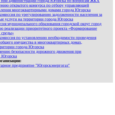
 при администрации города Югорска по вопросам ЖКХ
ению открытого конкурса по отбору управляющей
вления многоквартирными домами города Югорска
омиссия по урегулированию задолженности населения за
е услуги на территории города Югорска
сия муниципального образования городской округ город
ию реализации приоритетного проекта «Формирование
 среды»
омиссия по установлению необходимости проведения
 общего имущества в многоквартирных домах,
ритории города Югорска
чению безопасности дорожного движения при
а Югорска
рганизации:
арное предприятие "Югорскэнергогаз"