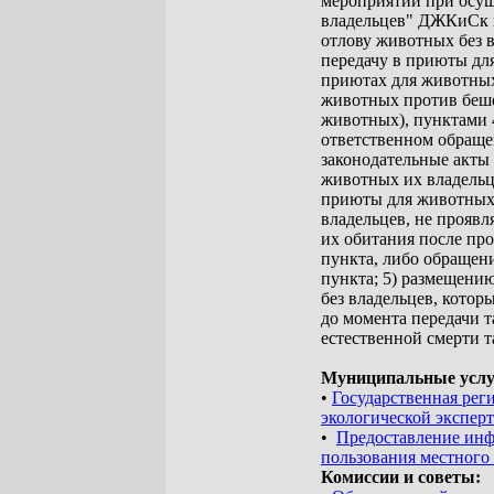
мероприятий при осущ
владельцев" ДЖКиСк и
отлову животных без 
передачу в приюты дл
приютах для животных
животных против беше
животных), пунктами 4
ответственном обраще
законодательные акты
животных их владельц
приюты для животных 
владельцев, не прояв
их обитания после пр
пункта, либо обращен
пункта; 5) размещени
без владельцев, котор
до момента передачи 
естественной смерти 
Муниципальные услу
•
Государственная рег
экологической экспер
•
Предоставление инф
пользования местного
Комиссии и советы: