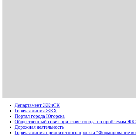
Департамент ЖКиСК
Горячая линия ЖКХ
Портал города Югорска
Общественный совет при главе города по проблемам Ж
Дорожная деятельность
Горячая линия приоритетного проекта "Формирование к