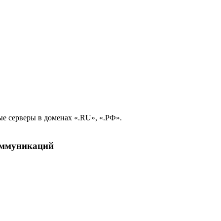
е серверы в доменах «.RU», «.РФ».
коммуникаций