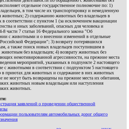
ествлении деятельности по обращению с животными без
сполняет отдельное государственное полномочие по: 1)
владельцев, в том числе их транспортировку и немедленную
я животных; 2) содержанию животных без владельцев в
 в соответствии с пунктом 1 (за исключением вакцинации
нства и иных заболеваний, опасных для человека и
-8 части 7 статьи 16 Федерального закона "Об
нии с животными и о внесении изменений в отдельные
 Российской Федерации"; 3) возврату потерявшихся
ам, а также поиск новых владельцев поступившим в
животным без владельцев; 4) возврату животных без
ляющих немотивированной агрессивности, на прежние места
оведения мероприятий, указанных в подпункте 2 настоящего
ие с животными в соответствии с подпунктом 5 настоящего
ю в приютах для животных и содержание в них животных
ые не могут быть возвращены на прежние места их обитания,
таких животных новым владельцам или наступления
таких животных.
ги:
истрация заявлений о проведении общественной
тизы
ормации пользователям автомобильных дорог общего
 значения