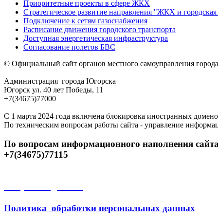
Приоритетные проекты в сфере ЖКХ
Стратегическое развитие направления "ЖКХ и городская 
Подключение к сетям газоснабжения
Расписание движения городского транспорта
Доступная энергетическая инфраструктура
Согласование полетов БВС
© Официальный сайт органов местного самоуправления город
Администрация города Югорска
Югорск ул. 40 лет Победы, 11
+7(34675)77000
С 1 марта 2024 года включена блокировка иностранных домено
По техническим вопросам работы сайта - управление информа
По вопросам информационного наполнения сайта
+7(34675)77115
Открытые данные
Политика обработки персональных данных