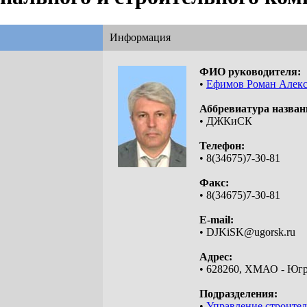
Информация
ФИО руководителя:
•
Ефимов Роман Алек
Аббревиатура назван
• ДЖКиСК
Телефон:
• 8(34675)7-30-81
Факс:
• 8(34675)7-30-81
E-mail:
• DJKiSK@ugorsk.ru
Адрес:
• 628260, ХМАО - Югра
Подразделения:
•
Управление строител