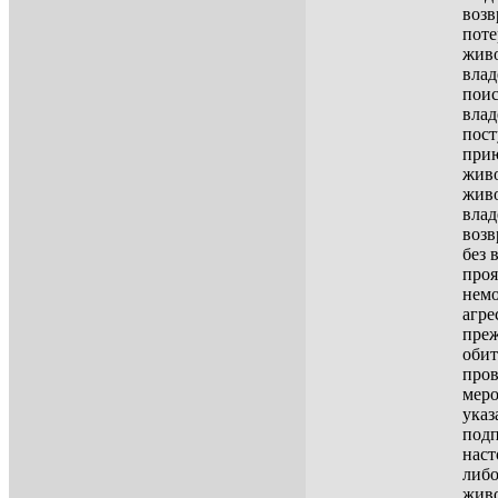
возв
пот
жив
влад
пои
влад
пос
при
жив
жив
влад
возв
без 
про
нем
агре
преж
обит
пров
меро
указ
подп
наст
либо
жив