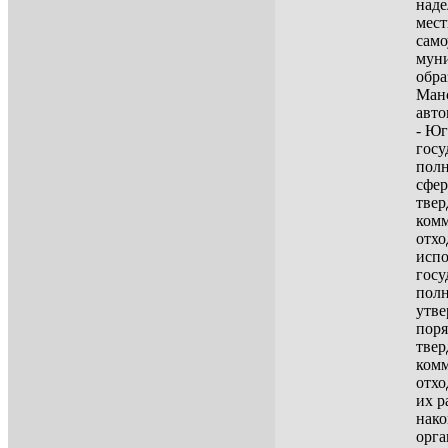
наде
мест
само
мун
обра
Ман
авто
- Ю
гос
пол
сфер
тве
ком
отх
испо
госу
полн
утв
поря
тве
ком
отхо
их р
нако
орга