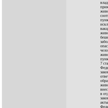
влад
прию
жив
соот
пунк
иск
вак
жив
беше
забо
опас
чело
живо
пунк
7 ст
Фед
зако
отве
обра
жив
внес
в от
зако
акты
Феде