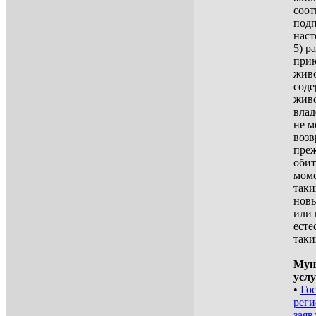
соот
подп
наст
5) р
прию
жив
соде
живо
влад
не м
возв
преж
обит
моме
так
нов
или 
есте
таки
Мун
услу
•
Го
реги
заяв