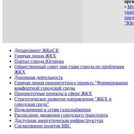
орга
•
Му
унит
пред
"Юго
Департамент ЖКиСК
Горячая линия ЖКХ
Портал города Югорска
Общественный совет при главе города по проблемам
ЖКХ
Дорожная деятельность
Горячая линия приоритетного проекта "Формирование
комфортной городской среды
Приоритетные проекты в сфере ЖКХ
Стратегическое развитие направления "ЖКХ и
городская среда"
Подключение к сетям газоснабжения
Расписание движения городского транспорта
Доступная энергетическая инфраструктура
Согласование полетов БВС