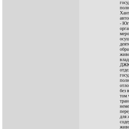
госу
пол
Хан
авто
- Юг
орга
мер
осу
деят
обр
жив
влад
ДЖК
отде
госу
полн
отл
без 
том 
тран
нем
пере
для 
сод
живо