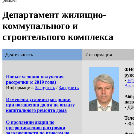
ремонт
Департамент жилищно-
коммунального и
строительного комплекса
Деятельность
Информация
ФИ
рук
Новые условия получения
•
Еф
рассрочки (с 2019 года)
Але
Информация:
Загрузить
/
Загрузить
Абб
Изменены условия рассрочки
назв
при погашении долга на оплату
• Д
капитального ремонта дома
Тел
О продлении акции по
• 8(
предоставлению рассрочки
задолженности по взносам на