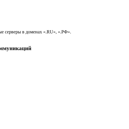
е серверы в доменах «.RU», «.РФ».
коммуникаций