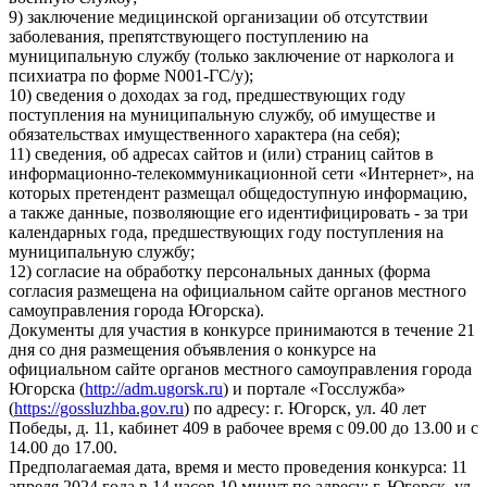
9) заключение медицинской организации об отсутствии
заболевания, препятствующего поступлению на
муниципальную службу (только заключение от нарколога и
психиатра по форме N001-ГС/у);
10) сведения о доходах за год, предшествующих году
поступления на муниципальную службу, об имуществе и
обязательствах имущественного характера (на себя);
11) сведения, об адресах сайтов и (или) страниц сайтов в
информационно-телекоммуникационной сети «Интернет», на
которых претендент размещал общедоступную информацию,
а также данные, позволяющие его идентифицировать - за три
календарных года, предшествующих году поступления на
муниципальную службу;
12) согласие на обработку персональных данных (форма
согласия размещена на официальном сайте органов местного
самоуправления города Югорска).
Документы для участия в конкурсе принимаются в течение 21
дня со дня размещения объявления о конкурсе на
официальном сайте органов местного самоуправления города
Югорска (
http://adm.ugorsk.ru
) и портале «Госслужба»
(
https://gossluzhba.gov.ru
) по адресу: г. Югорск, ул. 40 лет
Победы, д. 11, кабинет 409 в рабочее время с 09.00 до 13.00 и с
14.00 до 17.00.
Предполагаемая дата, время и место проведения конкурса: 11
апреля 2024 года в 14 часов 10 минут по адресу: г. Югорск, ул.