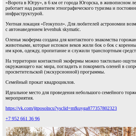
«Ворота в Югру», в 6 км от города Югорска, в живописном л
работает над развитием этнографического туризма и постоян
инфраструктурой.
Уютная локация «Геокупол». Для любителей астрономии возм
с автонаведением levenhuk skymatic.
Оленья экоферма создана для контактного знакомства горожан
животными, которые испокон веков жили бок о бок с коренны
им кров, одежду, пропитание и служили транспортным средс
На территории контактной экофермы можно тактильно ощут
окружающего нас мира, погладить и покормить оленей в соп
просветительской (экскурсионной) программы.
Семейный прокат квадроциклов.
Идеальное место для проведения небольшого семейного торж
мероприятия.
https://vk.com/jitposolncu?ysclid=mfkuyga877357802323
+7 952 661 36 96