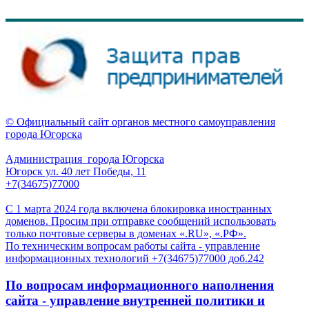
© Официальный сайт органов местного самоуправления
города Югорска
Администрация города Югорска
Югорск ул. 40 лет Победы, 11
+7(34675)77000
С 1 марта 2024 года включена блокировка иностранных
доменов. Просим при отправке сообщений использовать
только почтовые серверы в доменах «.RU», «.РФ».
По техническим вопросам работы сайта - управление
информационных технологий +7(34675)77000 доб.242
По вопросам информационного наполнения
сайта - управление внутренней политики и