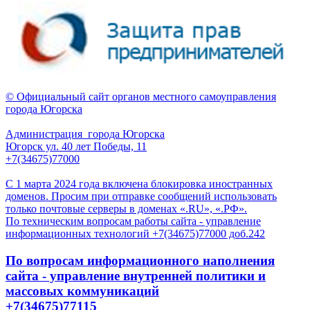
© Официальный сайт органов местного самоуправления
города Югорска
Администрация города Югорска
Югорск ул. 40 лет Победы, 11
+7(34675)77000
С 1 марта 2024 года включена блокировка иностранных
доменов. Просим при отправке сообщений использовать
только почтовые серверы в доменах «.RU», «.РФ».
По техническим вопросам работы сайта - управление
информационных технологий +7(34675)77000 доб.242
По вопросам информационного наполнения
сайта - управление внутренней политики и
массовых коммуникаций
+7(34675)77115