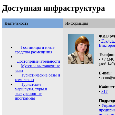
Доступная инфраструктура
Деятельность
Информация
ФИО рук
•
Грудцы
Викторо
Гостиницы и иные
средства размещения
Телефон
• +7 (346
Достопримечательности
(доб.140)
Музеи и выставочные
залы
E-mail:
Туристические базы и
• econ@u
комплексы
Туристские
Кабинет
маршруты, туры и
•
317
экскурсионные
программы
Подразд
•
Управл
предприн
инвести