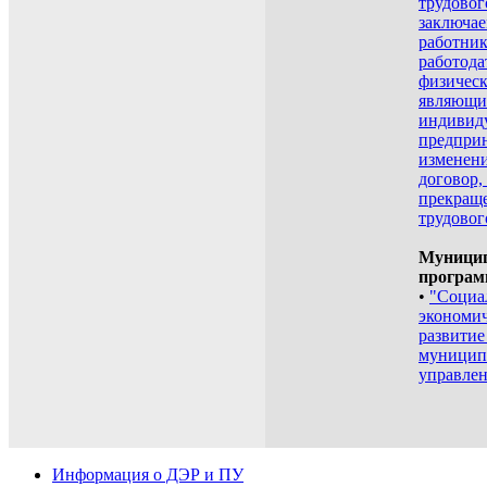
трудовог
заключа
работник
работода
физическ
являющи
индивид
предпри
изменени
договор,
прекращ
трудовог
Муници
програм
•
"Социа
экономич
развитие
муницип
управле
Информация о ДЭР и ПУ