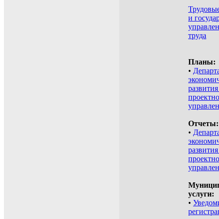
Трудовы
и госуда
управлен
труда
Планы:
•
Департ
экономич
развития
проектн
управле
Отчеты:
•
Департ
экономич
развития
проектн
управле
Муници
услуги:
•
Уведом
регистра