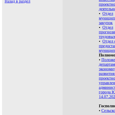
Назад в раздел
проектн
деятельн
•
Отдел
муницип
закупок
•
Отдел
прогнози
трудовы
•
Отдел 
предоста
муницип
Полномо
•
Положе
департам
экономич
развития
проектн
управле
админис
города Ю
14.07.20
Госполн
•
Сельско