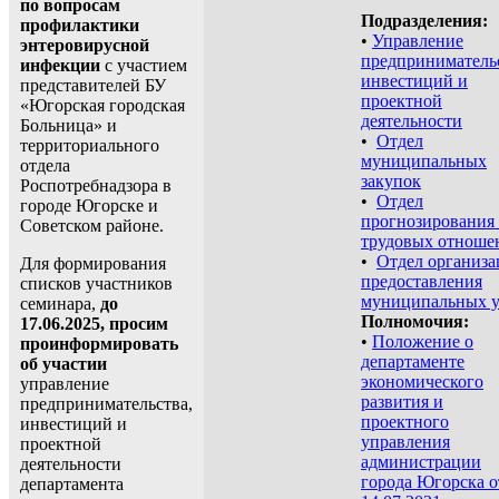
по вопросам
Подразделения:
профилактики
•
Управление
энтеровирусной
предпринимательс
инфекции
с участием
инвестиций и
представителей БУ
проектной
«Югорская городская
деятельности
Больница» и
•
Отдел
территориального
муниципальных
отдела
закупок
Роспотребнадзора в
•
Отдел
городе Югорске и
прогнозирования
Советском районе.
трудовых отноше
•
Отдел организ
Для формирования
предоставления
списков участников
муниципальных у
семинара,
до
Полномочия:
17.06.2025, просим
•
Положение о
проинформировать
департаменте
об участии
экономического
управление
развития и
предпринимательства,
проектного
инвестиций и
управления
проектной
администрации
деятельности
города Югорска о
департамента