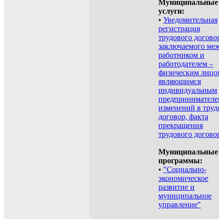
Муниципальные
услуги:
•
Уведомительная
регистрация
трудового догово
заключаемого ме
работником и
работодателем –
физическим лицом
являющимся
индивидуальным
предпринимателе
изменений в труд
договор, факта
прекращения
трудового догово
Муниципальные
программы:
•
"Социально-
экономическое
развитие и
муниципальное
управление"