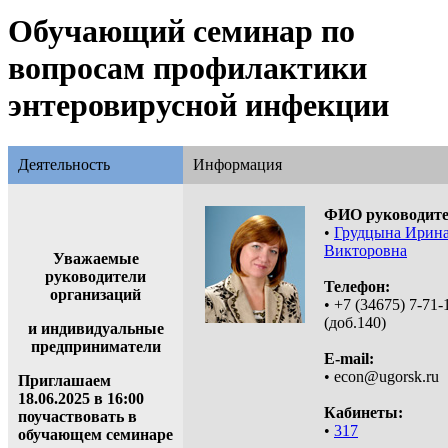
Обучающий семинар по
вопросам профилактики
энтеровирусной инфекции
Деятельность
Информация
ФИО руководите
•
Грудцына Ирин
Викторовна
Уважаемые
руководители
Телефон:
организаций
• +7 (34675) 7-71-
(доб.140)
и индивидуальные
предприниматели
E-mail:
• econ@ugorsk.ru
Приглашаем
18.06.2025 в 16:00
Кабинеты:
поучаствовать в
•
317
обучающем семинаре