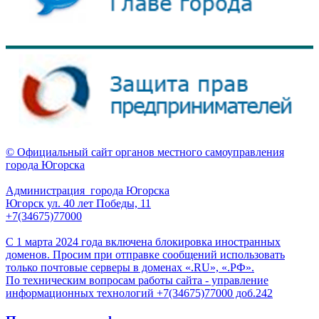
© Официальный сайт органов местного самоуправления
города Югорска
Администрация города Югорска
Югорск ул. 40 лет Победы, 11
+7(34675)77000
С 1 марта 2024 года включена блокировка иностранных
доменов. Просим при отправке сообщений использовать
только почтовые серверы в доменах «.RU», «.РФ».
По техническим вопросам работы сайта - управление
информационных технологий +7(34675)77000 доб.242