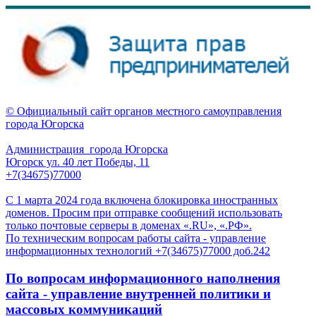
© Официальный сайт органов местного самоуправления
города Югорска
Администрация города Югорска
Югорск ул. 40 лет Победы, 11
+7(34675)77000
С 1 марта 2024 года включена блокировка иностранных
доменов. Просим при отправке сообщений использовать
только почтовые серверы в доменах «.RU», «.РФ».
По техническим вопросам работы сайта - управление
информационных технологий +7(34675)77000 доб.242
По вопросам информационного наполнения
сайта - управление внутренней политики и
массовых коммуникаций