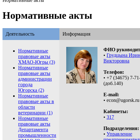
Нормативные акты
Нормативные акты
Деятельность
Информация
ФИО руководит
Нормативные
•
Грудцына Ири
правовые акты
Викторовна
ХМАО-Югры (3)
Нормативные
Телефон:
правовые акты
• +7 (34675) 7-71
администрации
(доб.140)
города
Югорска (2)
E-mail:
Нормативные
• econ@ugorsk.ru
правовые акты в
области
Кабинеты:
ветеринарии (1)
•
317
Нормативные
правовые акты
Подразделения:
Департамента
•
Управление
промышленности
предприниматель