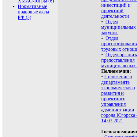
ХМАО-Югры (6)
инвестиций и
Нормативные
проектной
правовые акты
деятельности
РФ (3)
•
Отдел
муниципальных
закупок
•
Отдел
прогнозировани
трудовых отнош
•
Отдел организ
предоставления
муниципальных 
Полномочия:
•
Положение о
департаменте
экономического
развития и
проектного
управления
администрации
города Югорска 
14.07.2021
Госполномочия