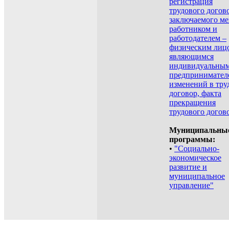
регистрация
трудового догов
заключаемого м
работником и
работодателем –
физическим лицо
являющимся
индивидуальны
предпринимател
изменений в тру
договор, факта
прекращения
трудового догов
Муниципальны
программы:
•
"Социально-
экономическое
развитие и
муниципальное
управление"