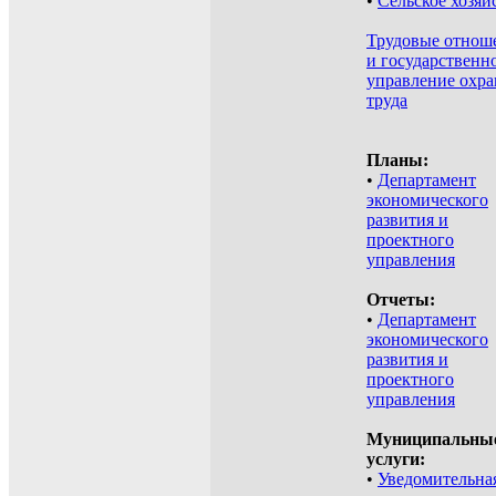
•
Сельское хозяй
Трудовые отнош
и государственн
управление охр
труда
Планы:
•
Департамент
экономического
развития и
проектного
управления
Отчеты:
•
Департамент
экономического
развития и
проектного
управления
Муниципальны
услуги:
•
Уведомительна