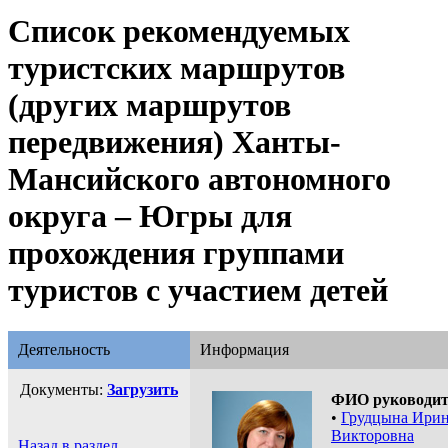
Список рекомендуемых
туристских маршрутов
(других маршрутов
передвижения) Ханты-
Мансийского автономного
округа – Югры для
прохождения группами
туристов с участием детей
Деятельность
Информация
Документы:
Загрузить
ФИО руководит
•
Грудцына Ири
Викторовна
Назад в раздел