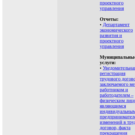
проектного
управления
Отчеты:
•
Департамент
экономического
развития и
проектного
управления
Муниципальны
услуги:
•
Уведомительна
регистрация
трудового догов
заключаемого м
работником и
работодателем –
физическим лицо
являющимся
индивидуальны
предпринимател
изменений в тру
договор, факта
прекращения