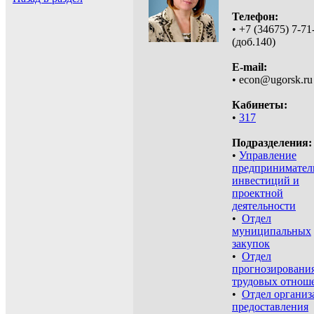
Телефон:
• +7 (34675) 7-71
(доб.140)
E-mail:
• econ@ugorsk.ru
Кабинеты:
•
317
Подразделения:
•
Управление
предприниматель
инвестиций и
проектной
деятельности
•
Отдел
муниципальных
закупок
•
Отдел
прогнозировани
трудовых отнош
•
Отдел организ
предоставления