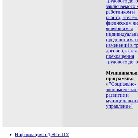
трудового дого
заключаемого 
работником и
работодателем
физическим ли
являющимся
индивидуальн
предпринимате
изменений в т
договор, факта
прекращения
трудового дог
Муниципальн
программы:
•
"Социально-
экономическое
развитие и
муниципально
управление"
Информация о ДЭР и ПУ