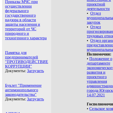
Приказы МЧС при
проектной
осуществлении
деятельности
федерального
•
Отдел
государственного
муниципальн
надзора в области
закупок
защиты населения и
•
Отдел
территорий от ЧС
прогнозирован
природного и
трудовых отн
техногенного характера
•
Отдел орган
предоставлени
муниципальны
Памятка для
Полномочия:
предпринимателей
•
Положение о
"ПРОТИВОДЕЙСТВИЕ
департаменте
КОРРУПЦИИ"
экономическог
Документы:
Загрузить
развития и
проектного
управления
Буклет "Применение
администраци
антимонопольного
города Югорск
законодательства"
14.07.2021
Документы:
Загрузить
Госполномочи
•
Сельское хоз