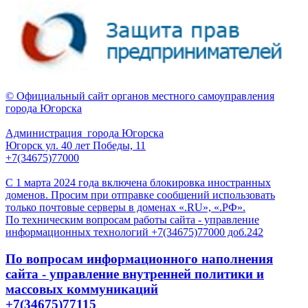
© Официальный сайт органов местного самоуправления
города Югорска
Администрация города Югорска
Югорск ул. 40 лет Победы, 11
+7(34675)77000
С 1 марта 2024 года включена блокировка иностранных
доменов. Просим при отправке сообщений использовать
только почтовые серверы в доменах «.RU», «.РФ».
По техническим вопросам работы сайта - управление
информационных технологий +7(34675)77000 доб.242
По вопросам информационного наполнения
сайта - управление внутренней политики и
массовых коммуникаций
+7(34675)77115