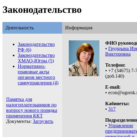
Законодательство
Деятельность
Информация
ФИО руковод
Законодательство
•
Грудцына Ир
РФ (6)
Викторовна
Законодательство
ХМАО-Югры (5)
Телефон:
Нормативно-
• +7 (34675) 7-
правовые акты
(доб.140)
органов местного
самоуправления (4)
E-mail:
• econ@ugorsk.
Памятка для
Кабинеты:
налогоплательщиков по
•
317
вопросу нового порядка
применения ККТ
Подразделени
Документы:
Загрузить
•
Управление
предпринимате
инвестиций и