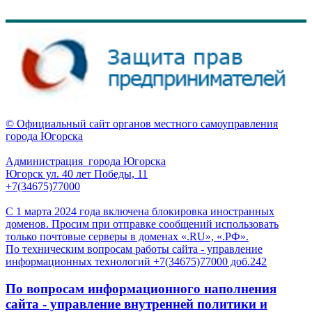
© Официальный сайт органов местного самоуправления
города Югорска
Администрация города Югорска
Югорск ул. 40 лет Победы, 11
+7(34675)77000
С 1 марта 2024 года включена блокировка иностранных
доменов. Просим при отправке сообщений использовать
только почтовые серверы в доменах «.RU», «.РФ».
По техническим вопросам работы сайта - управление
информационных технологий +7(34675)77000 доб.242
По вопросам информационного наполнения
сайта - управление внутренней политики и