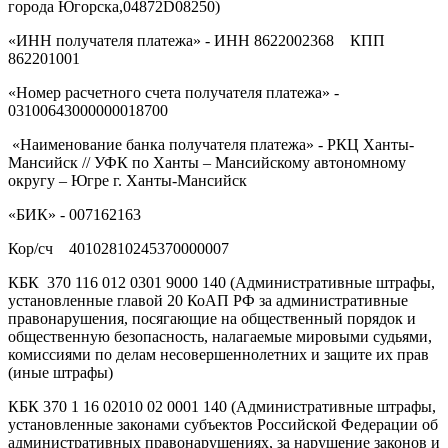
города Югорска,04872D08250)
«ИНН получателя платежа» - ИНН 8622002368 КПП
862201001
«Номер расчетного счета получателя платежа» -
03100643000000018700
«Наименование банка получателя платежа» - РКЦ Ханты-
Мансийск // УФК по Ханты – Мансийскому автономному
округу – Югре г. Ханты-Мансийск
«БИК» - 007162163
Кор/сч 40102810245370000007
КБК 370 116 012 0301 9000 140 (Административные штрафы,
установленные главой 20 КоАП РФ за административные
правонарушения, посягающие на общественный порядок и
общественную безопасность, налагаемые мировыми судьями,
комиссиями по делам несовершеннолетних и защите их прав
(иные штрафы)
КБК 370 1 16 02010 02 0001 140 (Административные штрафы,
установленные законами субъектов Российской Федерации об
административных правонарушениях, за нарушение законов и