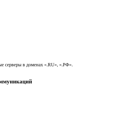
е серверы в доменах «.RU», «.РФ».
коммуникаций