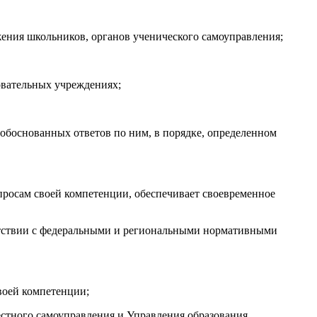
жения школьников, органов ученического самоуправления;
овательных учреждениях;
обоснованных ответов по ним, в порядке, определенном
просам своей компетенции, обеспечивает своевременное
етствии с федеральными и региональными нормативными
воей компетенции;
стного самоуправления и Управления образования.