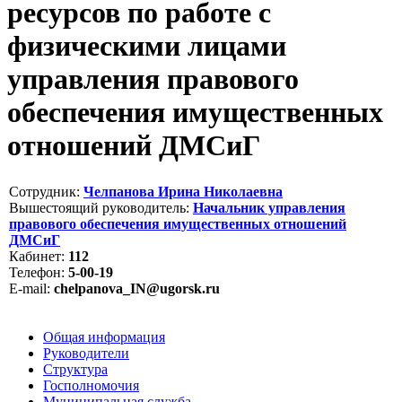
ресурсов по работе с
физическими лицами
управления правового
обеспечения имущественных
отношений ДМСиГ
Сотрудник:
Челпанова Ирина Николаевна
Вышестоящий руководитель:
Начальник управления
правового обеспечения имущественных отношений
ДМСиГ
Кабинет:
112
Телефон:
5-00-19
E-mail:
chelpanova_IN@ugorsk.ru
Общая информация
Руководители
Структура
Госполномочия
Муниципальная служба